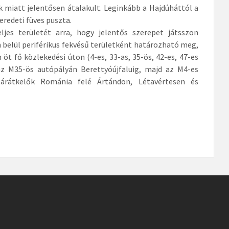
 miatt jelentősen átalakult. Leginkább a Hajdúháttól a
redeti füves puszta.
ljes területét arra, hogy jelentős szerepet játsszon
belül periférikus fekvésű területként határozható meg,
öt fő közlekedési úton (4-es, 33-as, 35-ös, 42-es, 47-es
z M35-ös autópályán Berettyóújfaluig, majd az M4-es
árátkelők Románia felé Ártándon, Létavértesen és