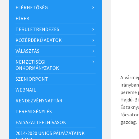
ELÉRHETŐSÉG
HÍREK
TERÜLETRENDEZÉS
KÖZÉRDEKŰ ADATOK
VÁLASZTÁS
NEMZETISÉGI
ÖNKORMÁNYZATOK
A vármeg
SZENIORPONT
irányban
WEBMAIL
pereme p
Hajdú-Bi
RENDEZVÉNYNAPTÁR
Északnyu
TEREMIGÉNYLÉS
főcsato
gazdag.
PÁLYÁZATI FELHÍVÁSOK
2014-2020 UNIÓS PÁLYÁZATAINK