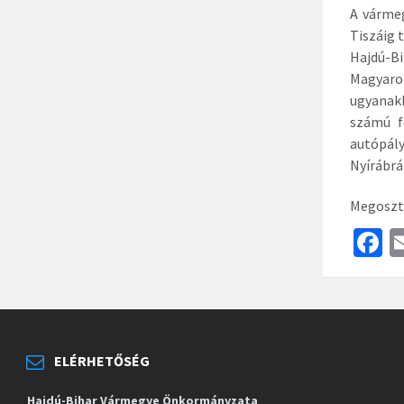
A vármeg
Tiszáig 
Hajdú-B
Magyaror
ugyanakk
számú f
autópál
Nyírábrá
Megoszt
F
c
b
o
o
ELÉRHETŐSÉG
k
Hajdú-Bihar Vármegye Önkormányzata