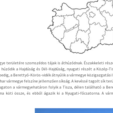
ye területére szomszédos tájak is áthúzódnak. Északkeleti rész
 húzódik a Hajdúság és Dél-Hajdúság, nyugati részét a Közép-Tis
edig, a Berettyó-Körös-vidék átnyúlik a vármegye közigazgatási 
har vármegye felszíne jellemzően síkság. A kevéssé tagolt sík terü
gaton a vármegyehatáron folyik a Tisza, délen található a Bere
rna köti össze, és ebből ágazik ki a Nyugati-főcsatorna. A vá