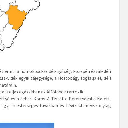
ét érinti a homokbuckás dél-nyírség, közepén észak-déli
za-vidék egyik tájegysége, a Hortobágy foglalja el, déli
határain.
let teljes egészében az Alföldhöz tartozik.
ttyó és a Sebes-Körös. A Tiszát a Berettyóval a Keleti-
rmegye mesterséges tavakban és hévízekben viszonylag