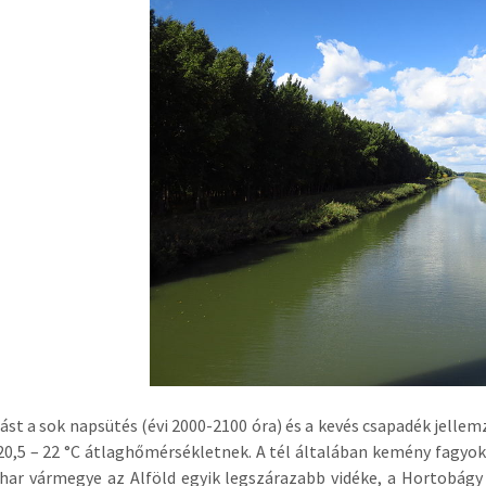
rást a sok napsütés (évi 2000-2100 óra) és a kevés csapadék jelle
i 20,5 – 22 °C átlaghőmérsékletnek. A tél általában kemény fagy
har vármegye az Alföld egyik legszárazabb vidéke, a Hortobágy 