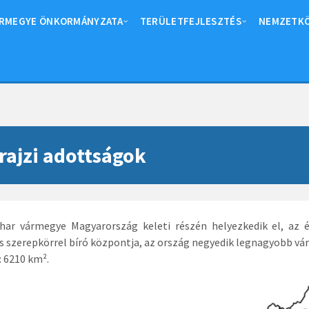
RMEGYE ÖNKORMÁNYZATA
TERÜLETFEJLESZTÉS
NEMZETKÖ
rajzi adottságok
har vármegye Magyarország keleti részén helyezkedik el, az é
is szerepkörrel bíró központja, az ország negyedik legnagyobb vá
: 6210 km².