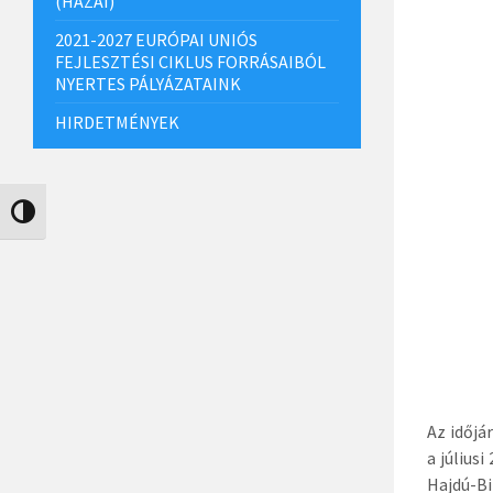
(HAZAI)
2021-2027 EURÓPAI UNIÓS
FEJLESZTÉSI CIKLUS FORRÁSAIBÓL
NYERTES PÁLYÁZATAINK
HIRDETMÉNYEK
Nagy kontraszt váltása
Az időjá
a július
Hajdú-Bi