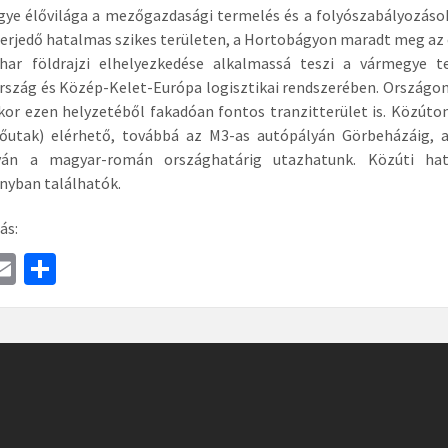
ye élővilága a mezőgazdasági termelés és a folyószabályozások
terjedő hatalmas szikes területen, a Hortobágyon maradt meg az e
ihar földrajzi elhelyezkedése alkalmassá teszi a vármegye te
szág és Közép-Kelet-Európa logisztikai rendszerében. Országon 
or ezen helyzetéből fakadóan fontos tranzitterület is. Közúton 
őutak) elérhető, továbbá az M3-as autópályán Görbeházáig, a
yán a magyar-román országhatárig utazhatunk. Közúti hat
nyban találhatók.
ás:
a
E
S
e
m
h
ai
ar
l
e