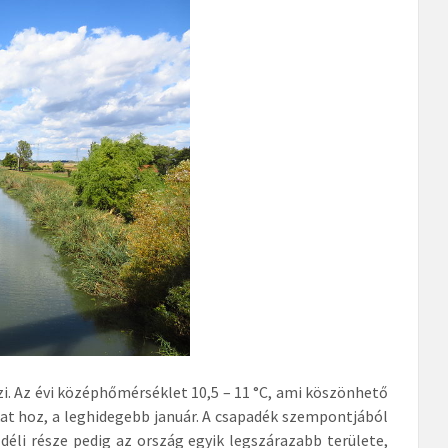
mzi. Az évi középhőmérséklet 10,5 – 11 °C, ami köszönhető
okat hoz, a leghidegebb január. A csapadék szempontjából
déli része pedig az ország egyik legszárazabb területe,