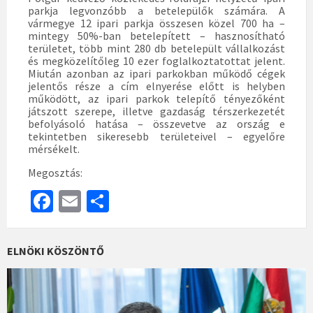
parkja legvonzóbb a betelepülők számára. A
vármegye 12 ipari parkja összesen közel 700 ha –
mintegy 50%-ban betelepített – hasznosítható
területet, több mint 280 db betelepült vállalkozást
és megközelítőleg 10 ezer foglalkoztatottat jelent.
Miután azonban az ipari parkokban működő cégek
jelentős része a cím elnyerése előtt is helyben
működött, az ipari parkok telepítő tényezőként
játszott szerepe, illetve gazdaság térszerkezetét
befolyásoló hatása – összevetve az ország e
tekintetben sikeresebb területeivel – egyelőre
mérsékelt.
Megosztás:
Fa
E
S
ce
m
h
b
ai
ar
ELNÖKI KÖSZÖNTŐ
o
l
e
o