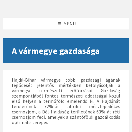
Skip
Skip
Skip
to
to
to
content
left
footer
sidebar
MENÜ
A vármegye gazdasága
Hajdú-Bihar vármegye több gazdasági ágának
fejlődését jelentős mértékben befolyásolják a
vármegye természeti erőforrásai. Gazdaság
szempontjából fontos természeti adottságai közül
első helyen a termőföld emelendő ki. A Hajdúhát
területének 72%-át alföldi mészlepedékes
csernozjom, a Dél-Hajdúság területének 63%-át réti
csernozjom fedi, amelyek a szántóföldi gazdálkodás
optimális terepei.