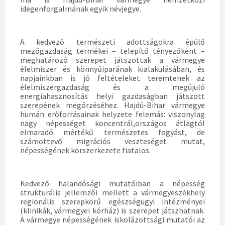
idegenforgalmának egyik névjegye.
A kedvező természeti adottságokra épülő
mezőgazdaság termékei – telepítő tényezőként –
meghatározó szerepet játszottak a vármegye
élelmiszer és könnyűiparának kialakulásában, és
napjainkban is jó feltételeket teremtenek az
élelmiszergazdaság és a megújuló
energiahasznosítás helyi gazdaságban játszott
szerepének megőrzéséhez. Hajdú-Bihar vármegye
humán erőforrásainak helyzete felemás: viszonylag
nagy népességet koncentrál,országos átlagtól
elmaradó mértékű természetes fogyást, de
számottevő migrációs veszteséget mutat,
népességének korszerkezete fiatalos.
Kedvező halandósági mutatóiban a népesség
strukturális jellemzői mellett a vármegyeszékhely
regionális szerepkörű egészségügyi intézményei
(klinikák, vármegyei kórház) is szerepet játszhatnak.
A vármegye népességének iskolázottsági mutatói az