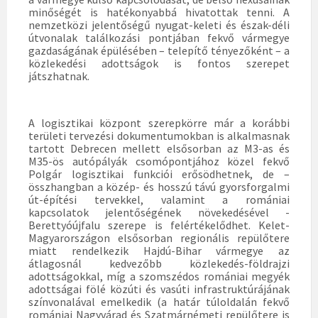
minőségét is hatékonyabbá hivatottak tenni. A
nemzetközi jelentőségű nyugat-keleti és észak-déli
útvonalak találkozási pontjában fekvő vármegye
gazdaságának épülésében – telepítő tényezőként – a
közlekedési adottságok is fontos szerepet
játszhatnak.
A logisztikai központ szerepkörre már a korábbi
területi tervezési dokumentumokban is alkalmasnak
tartott Debrecen mellett elsősorban az M3-as és
M35-ös autópályák csomópontjához közel fekvő
Polgár logisztikai funkciói erősödhetnek, de –
összhangban a közép- és hosszú távú gyorsforgalmi
út-építési tervekkel, valamint a romániai
kapcsolatok jelentőségének növekedésével -
Berettyóújfalu szerepe is felértékelődhet. Kelet-
Magyarországon elsősorban regionális repülőtere
miatt rendelkezik Hajdú-Bihar vármegye az
átlagosnál kedvezőbb közlekedés-földrajzi
adottságokkal, míg a szomszédos romániai megyék
adottságai fölé közúti és vasúti infrastruktúrájának
színvonalával emelkedik (a határ túloldalán fekvő
romániai Nagyvárad és Szatmárnémeti repülőtere is