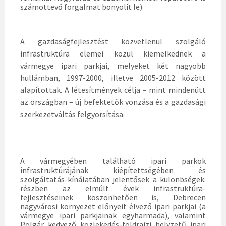
számottevő forgalmat bonyolít le).
A gazdaságfejlesztést közvetlenül szolgáló
infrastruktúra elemei közül kiemelkednek a
vármegye ipari parkjai, melyeket két nagyobb
hullámban, 1997-2000, illetve 2005-2012 között
alapítottak. A létesítmények célja – mint mindenütt
az országban – új befektetők vonzása és a gazdasági
szerkezetváltás felgyorsítása.
A vármegyében található ipari parkok
infrastruktúrájának kiépítettségében és
szolgáltatás-kínálatában jelentősek a különbségek:
részben az elmúlt évek infrastruktúra-
fejlesztéseinek köszönhetően is, Debrecen
nagyvárosi környezet előnyeit élvező ipari parkjai (a
vármegye ipari parkjainak egyharmada), valamint
Polgár kedvező közlekedés-földrajzi helyzetű ipari