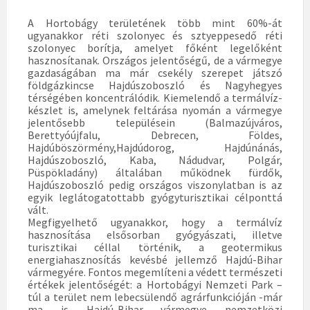
A Hortobágy területének több mint 60%-át
ugyanakkor réti szolonyec és sztyeppesedő réti
szolonyec borítja, amelyet főként legelőként
hasznosítanak. Országos jelentőségű, de a vármegye
gazdaságában ma már csekély szerepet játszó
földgázkincse Hajdúszoboszló és Nagyhegyes
térségében koncentrálódik. Kiemelendő a termálvíz-
készlet is, amelynek feltárása nyomán a vármegye
jelentősebb településein (Balmazújváros,
Berettyóújfalu, Debrecen, Földes,
Hajdúböszörmény,Hajdúdorog, Hajdúnánás,
Hajdúszoboszló, Kaba, Nádudvar, Polgár,
Püspökladány) általában működnek fürdők,
Hajdúszoboszló pedig országos viszonylatban is az
egyik leglátogatottabb gyógyturisztikai célponttá
vált.
Megfigyelhető ugyanakkor, hogy a termálvíz
hasznosítása elsősorban gyógyászati, illetve
turisztikai céllal történik, a geotermikus
energiahasznosítás kevésbé jellemző Hajdú-Bihar
vármegyére. Fontos megemlíteni a védett természeti
értékek jelentőségét: a Hortobágyi Nemzeti Park –
túl a terület nem lebecsülendő agrárfunkcióján -már
ma is Hajdú-Bihar vármegye nemzetközi