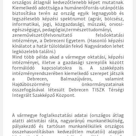
országos átlagnál kedvezőtlenebb képet mutatnak.
Kiemelkedő adottsága a humánerőforrás-utánpótlás
biztosítása terén az ország egyik legnagyobb és
legszélesebb képzési spektrumot (agrár, bölcsész,
informatikai, jogi, közgazdasági, műszaki, orvosi-
egészségügyi, pedagógiai,természettudományi,
zeneművészeti)felvonultató felsőoktatási
intézménye, a Debreceni Egyetem. (Hasonló képzési
kínálatot a határ túloldalán fekvő Nagyváradon lehet
legközelebb találni.)
Mind több példa akad a vármegye oktatási, képzési
intézményei, illetve a gazdasági szereplők között
formálódó kapcsolatokra is. A szakképzés
intézményrendszerében kiemelkedő szerepet játszik
a Debrecen, Balmazújváros, valamint
Hajdúböszörmény önkormányzatainak
összefogásával létesült Debrecen TISZK Térségi
Integrált Szakképző Központ.
A vármegye foglalkoztatási adatai (országos átlag
alatti aktivitási ráta, nagyarányú munkanélküliség,
pályakezdő és tartósan munkanélküliek országos
összehasonlításban kedvezőtlen mutatói) alapján