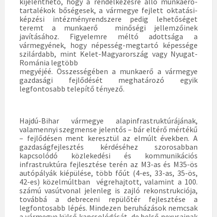
kijelenthető, hogy a rendelkezésre álló munkaerő-
tartalékok bőségesek, a vármegye fejlett oktatási-
képzési intézményrendszere pedig lehetőséget
teremt a munkaerő minőségi jellemzőinek
javításához. Figyelemre méltó adottsága a
vármegyének, hogy népesség-megtartó képessége
szilárdabb, mint Kelet-Magyarország vagy Nyugat-
Románia legtöbb
megyéjéé. Összességében a munkaerő a vármegye
gazdasági fejlődését meghatározó egyik
legfontosabb telepítő tényező.
Hajdú-Bihar vármegye alapinfrastruktúrájának,
valamennyi szegmense jelentős – bár eltérő mértékű
– fejlődésen ment keresztül az elmúlt években. A
gazdaságfejlesztés kérdéséhez szorosabban
kapcsolódó közlekedési és kommunikációs
infrastruktúra fejlesztése terén az M3-as és M35-ös
autópályák kiépülése, több főút (4-es, 33-as, 35-ös,
42-es) közelmúltban végrehajtott, valamint a 100.
számú vasútvonal jelenleg is zajló rekonstrukciója,
továbbá a debreceni repülőtér fejlesztése a
legfontosabb lépés. Mindezen beruházások nemcsak
a vármegye külső kapcsolódását, de belső nexusainak