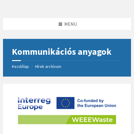
Skip
Skip
Skip
to
to
to
content
left
footer
sidebar
MENÜ
Kommunikációs anyagok
Kezdőlap
Hírek archívum
/