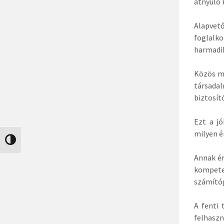
átnyúló 
Alapvető
foglalko
harmadik
Közös mó
társada
biztosít
Ezt a jó
milyen é
Nagy kontraszt váltása
Annak ér
kompete
számítóg
A fenti 
felhasz