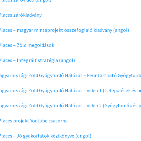
laces zárókiadvány
laces – magyar mintaprojekt összefoglaló kiadvány (angol)
Places – Zöld megoldások
laces – Integrált stratégia (angol)
agyarországi Zöld Gyógyfürdő Hálózat
– Fenntartható Gyógyfürdő
gyarországi Zöld Gyógyfürdő Hálózat – video 1 (Települések és he
gyarországi Zöld Gyógyfürdő Hálózat – video 2 (Gyógyfürdők és 
laces projekt Youtube csatorna
laces – Jó gyakorlatok kézikönyve (angol)