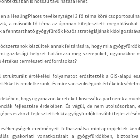
kontextusban is hosszú távú hatása lehet.
en a HealingPlaces tevékenységei 3 fő téma köré csoportosulnak:
zik, a második fő téma az újonnan kifejlesztett megoldásokat 
 a fenntartható gyógyfürdők közös stratégiájának kidolgozásával
dszertanok készültek annak feltárására, hogy mi a gyógyfürdők 
lmi-gazdasági helyzet határozza meg szerepüket, ugyanakkor mi
ó értékes természeti erőforrásokat?
l strukturált értékelési folyamatot erősítették a GIS-alapú e
rtékkel is rendelkezünk, és mire van szükségünk értékeink védel
dekében, hogy ugyanazon kereteket kövessék a partnerek a munka
nciák fejlesztése érdekében. És végül, de nem utolsósorban,
épes eszközt fejlesztettek ki a gyógyfürdők további fejlesztésén
tevékenységek eredményeit felhasználva mintapropjektek kerül
nálás gyakorlati vonatkozásait a gyógyfürdőkben, biztosít