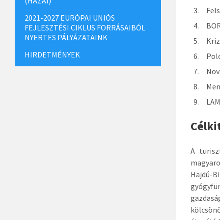
(HAZAI)
Felső
2021-2027 EURÓPAI UNIÓS
BORA 
FEJLESZTÉSI CIKLUS FORRÁSAIBÓL
NYERTES PÁLYÁZATAINK
Krize
HIRDETMÉNYEK
Polo 
Novo 
Mend
LAMOR
Célki
A turis
magyaro
Hajdú-B
gyógyfü
gazdasá
kölcsön