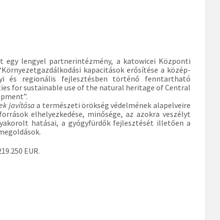
t egy lengyel partnerintézmény, a katowicei Központi
“Környezetgazdálkodási kapacitások erősítése a közép-
i és regionális fejlesztésben történő fenntartható
 for sustainable use of the natural heritage of Central
lopment”.
ek javítása
a természeti örökség védelmének alapelveire
források elhelyezkedése, minősége, az azokra veszélyt
akorolt hatásai, a gyógyfürdők fejlesztését illetően a
 megoldások.
219.250 EUR.