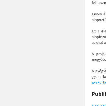
felhaszn
Ennek é
alapoztá
Ez a do
alapként
az utat 
A proje
megyébe
A gyógyf
gyakorla
gyakorla
Publi
HealingP