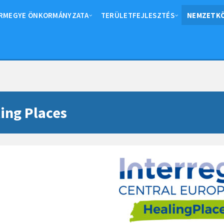
RMEGYE ÖNKORMÁNYZATA
TERÜLETFEJLESZTÉS
NEMZETKÖ
ing Places