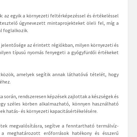
 az egyik a környezeti feltérképezéssel és értékeléssel
tesztelő úgynevezett mintaprojekteket öleli fel, míg a
 foglalkozik.
jelentősége az érintett régiókban, milyen környezeti és
lyen típusú nyomás fenyegeti a gyógyfürdői értékeket
szközök, amelyek segítik annak láthatóvá tételét, hogy
méhez.
 során, rendszeresen képzések zajlottak a készségek és
 egy széles körben alkalmazható, könnyen használható
ek hatás- és környezeti kapacitásértékelésére.
tek megvalósításra, segítve a fenntartható termálvíz-
va a meghatározott erőforrások hatékony és ésszerű