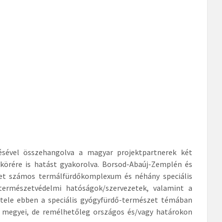
zésével összehangolva a magyar projektpartnerek két
körére is hatást gyakorolva. Borsod-Abaúj-Zemplén és
yet számos termálfürdőkomplexum és néhány speciális
 természetvédelmi hatóságok/szervezetek, valamint a
étele ebben a speciális gyógyfürdő-természet témában
n megyei, de remélhetőleg országos és/vagy határokon