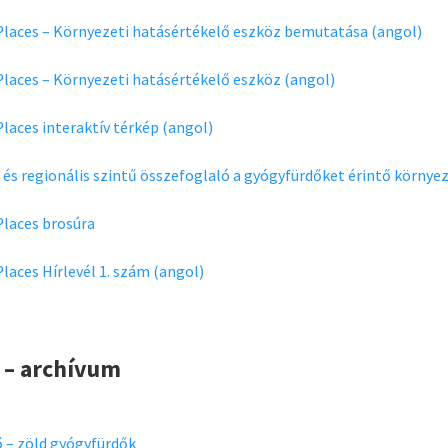
laces – Környezeti hatásértékelő eszköz bemutatása (angol)
laces – Környezeti hatásértékelő eszköz (angol)
laces interaktív térkép (angol)
és regionális szintű összefoglaló a gyógyfürdőket érintő környe
laces brosúra
laces Hírlevél 1. szám (angol)
 – archívum
ő – zöld gyógyfürdők