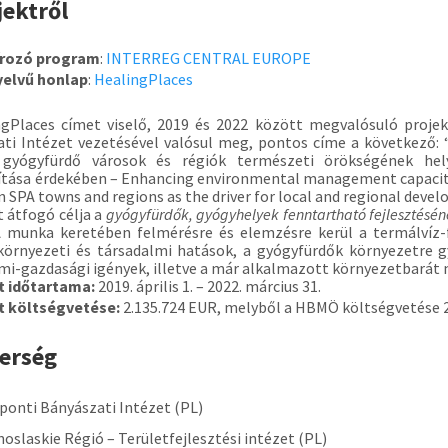
jektről
írozó program
:
INTERREG CENTRAL EUROPE
yelvű honlap
:
HealingPlaces
ngPlaces címet viselő, 2019 és 2022 között megvalósuló projek
ti Intézet vezetésével valósul meg, pontos címe a következő: 
 gyógyfürdő városok és régiók természeti örökségének hely
tása érdekében – Enhancing environmental management capacities
 SPA towns and regions as the driver for local and regional deve
t átfogó célja a
gyógyfürdők, gyógyhelyek fenntartható fejlesztésén
A munka keretében felmérésre és elemzésre kerül a termálvíz-
környezeti és társadalmi hatások, a gyógyfürdők környezetre gy
mi-gazdasági igények, illetve a már alkalmazott környezetbarát
kt időtartama:
2019. április 1. – 2022. március 31.
kt költségvetése:
2.135.724 EUR, melyből a HBMÖ költségvetése 
erség
nti Bányászati Intézet (PL)
slaskie Régió – Területfejlesztési intézet (PL)