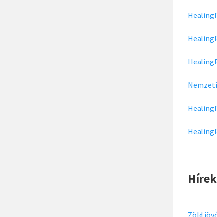
HealingP
HealingP
HealingP
Nemzeti 
HealingP
HealingP
Hírek
Zöld jöv