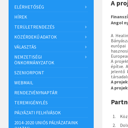
A pro
ELÉRHETŐSÉG
Finansz
HÍREK
Angol n
TERÜLETRENDEZÉS
A Heali
KÖZÉRDEKŰ ADATOK
Bányásza
európai
VÁLASZTÁS
hasznosí
European
NEMZETISÉGI
A projek
ÖNKORMÁNYZATOK
építve. 
jelentő 
SZENIORPONT
társadal
A proje
WEBMAIL
A proje
RENDEZVÉNYNAPTÁR
Partn
TEREMIGÉNYLÉS
PÁLYÁZATI FELHÍVÁSOK
Közpo
2014-2020 UNIÓS PÁLYÁZATAINK
Dolno