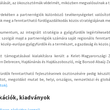
álását, az ökoszisztémák védelmét, miközben megvalósulnak a tá
rdekében a partnerrégiók különböző tevékenységeket valósítot
k meg a fenntartható fürdőgazdálkodás közös stratégiájának m
kumentum, az integrált stratégia a gyógyfürdők legértékeseb
 szolgál majd a partnerrégiók számára saját regionális fennta
a közép-európai gyógyfürdők és a természet, a gazdaság és közö
kt támogatásával kialakításra került a Kelet-Magyarországi 
n Debrecen, Hajdúnánás és Hajdúszoboszló, míg Borsod-Abaúj-Z
ürdők fenntartható fejlesztéseinek ösztönzésére pedig készül
tot, megoldást mutat be, helyi, országos, nemzetközi és globá
tok).
kációk, kiadványok
laces záróvideo (angol)