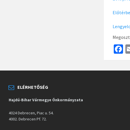
Előtérbe
Lengyelo
Megoszt
F
c
b
o
o
ELÉRHETŐSÉG
k
Hajdú-Bihar Vármegye Önkormányzata
4024 Debrecen, Piac u. 54.
4002. Debrecen Pf. 72.