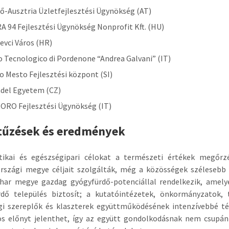
-Ausztria Üzletfejlesztési Ügynökség (AT)
94 Fejlesztési Ügynökség Nonprofit Kft. (HU)
vci Város (HR)
Tecnologico di Pordenone “Andrea Galvani” (IT)
Mesto Fejlesztési központ (SI)
el Egyetem (CZ)
O Fejlesztési Ügynökség (IT)
tűzések és eredmények
ztikai és egészségipari célokat a természeti értékek megőr
rszági megye céljait szolgálták, még a közösségek szélesebb 
ihar megye gazdag gyógyfürdő-potenciállal rendelkezik, amel
rdő település biztosít; a kutatóintézetek, önkormányzatok,
gi szereplők és klaszterek együttműködésének intenzívebbé t
ös előnyt jelenthet, így az együtt gondolkodásnak nem csupá