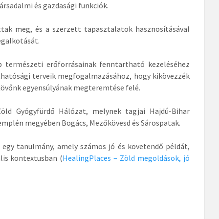
rsadalmi és gazdasági funkciók.
tak meg, és a szerzett tapasztalatok hasznosításával
egalkotását.
b természeti erőforrásainak fenntartható kezeléséhez
rthatósági terveik megfogalmazásához, hogy kikövezzék
s jövőnk egyensúlyának megteremtése felé.
Zöld Gyógyfürdő Hálózat, melynek tagjai Hajdú-Bihar
emplén megyében Bogács, Mezőkövesd és Sárospatak.
t egy tanulmány, amely számos jó és követendő példát,
lis kontextusban (
HealingPlaces – Zöld megoldások, jó