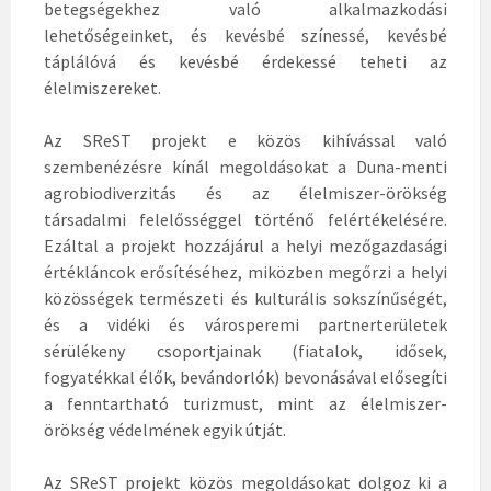
betegségekhez való alkalmazkodási
lehetőségeinket, és kevésbé színessé, kevésbé
táplálóvá és kevésbé érdekessé teheti az
élelmiszereket.
Az SReST projekt e közös kihívással való
szembenézésre kínál megoldásokat a Duna-menti
agrobiodiverzitás és az élelmiszer-örökség
társadalmi felelősséggel történő felértékelésére.
Ezáltal a projekt hozzájárul a helyi mezőgazdasági
értékláncok erősítéséhez, miközben megőrzi a helyi
közösségek természeti és kulturális sokszínűségét,
és a vidéki és városperemi partnerterületek
sérülékeny csoportjainak (fiatalok, idősek,
fogyatékkal élők, bevándorlók) bevonásával elősegíti
a fenntartható turizmust, mint az élelmiszer-
örökség védelmének egyik útját.
Az SReST projekt közös megoldásokat dolgoz ki a