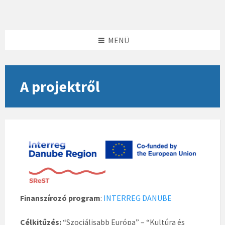
Skip
Skip
Skip
to
to
to
content
left
footer
sidebar
MENÜ
A projektről
Finanszírozó program
:
INTERREG DANUBE
Célkitűzés:
“Szociálisabb Európa” – “Kultúra és