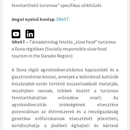
fenntartható turizmus” specifikus célkitűzés
Angol nyelvű honlap
:
SReST
SReST –
Társadalmilag felelős „slow food” turizmus
a Duna régióban (Socially responsible slow food
tourism in the Danube Region)
A Duna régió agrobiodiverzitáshoz kapcsolódó és a
gasztronómiai kincsei, amelyek a különböző kultúrák
évszázadok során történő összeolvadását mutatják,
veszélyben vannak, többek között a turizmus
fenntarthatatlan erősödése miatt. Az
agrobiodiverzitás örökségének elvesztése
potenciálisan az élelmiszerek és a mezőgazdaság
genetikai erőforrásainak elvesztését jelentheti,
korlátozhatja a jövőbeli éghajlati és kártevő