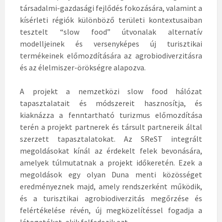
társadalmi-gazdasági fejlődés fokozására, valamint a
kísérleti régiók különböző területi kontextusaiban
tesztelt “slow food” útvonalak alternatív
modelljeinek és versenyképes új turisztikai
termékeinek előmozdítására az agrobiodiverzitásra
és az élelmiszer-örökségre alapozva.
A projekt a nemzetközi slow food hálózat
tapasztalatait és módszereit hasznosítja, és
kiaknázza a fenntartható turizmus előmozdítása
terén a projekt partnerek és társult partnereik által
szerzett tapasztalatokat. Az SReST integrált
megoldásokat kínál az érdekelt felek bevonására,
amelyek túlmutatnak a projekt időkeretén. Ezek a
megoldások egy olyan Duna menti közösséget
eredményeznek majd, amely rendszerként működik,
és a turisztikai agrobiodiverzitás megőrzése és
felértékelése révén, új megközelítéssel fogadja a