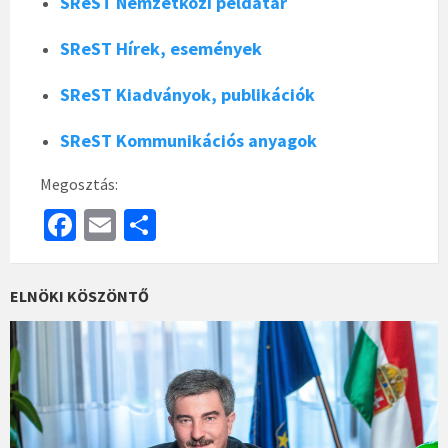
SReST Nemzetközi példatár
SReST Hírek, események
SReST Kiadványok, publikációk
SReST Kommunikációs anyagok
Megosztás:
Fa
E
S
ce
m
h
b
ai
ar
ELNÖKI KÖSZÖNTŐ
o
l
e
o
k