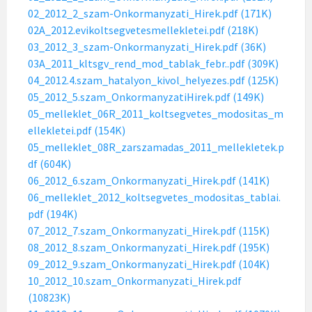
02_2012_2_szam-Onkormanyzati_Hirek.pdf (171K)
02A_2012.evikoltsegvetesmellekletei.pdf (218K)
03_2012_3_szam-Onkormanyzati_Hirek.pdf (36K)
03A_2011_kltsgv_rend_mod_tablak_febr..pdf (309K)
04_2012.4.szam_hatalyon_kivol_helyezes.pdf (125K)
05_2012_5.szam_OnkormanyzatiHirek.pdf (149K)
05_melleklet_06R_2011_koltsegvetes_modositas_m
ellekletei.pdf (154K)
05_melleklet_08R_zarszamadas_2011_mellekletek.p
df (604K)
06_2012_6.szam_Onkormanyzati_Hirek.pdf (141K)
06_melleklet_2012_koltsegvetes_modositas_tablai.
pdf (194K)
07_2012_7.szam_Onkormanyzati_Hirek.pdf (115K)
08_2012_8.szam_Onkormanyzati_Hirek.pdf (195K)
09_2012_9.szam_Onkormanyzati_Hirek.pdf (104K)
10_2012_10.szam_Onkormanyzati_Hirek.pdf
(10823K)