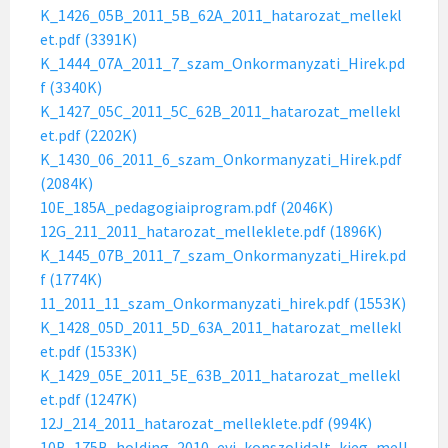
K_1426_05B_2011_5B_62A_2011_hatarozat_mellekl
et.pdf (3391K)
K_1444_07A_2011_7_szam_Onkormanyzati_Hirek.pd
f (3340K)
K_1427_05C_2011_5C_62B_2011_hatarozat_mellekl
et.pdf (2202K)
K_1430_06_2011_6_szam_Onkormanyzati_Hirek.pdf
(2084K)
10E_185A_pedagogiaiprogram.pdf (2046K)
12G_211_2011_hatarozat_melleklete.pdf (1896K)
K_1445_07B_2011_7_szam_Onkormanyzati_Hirek.pd
f (1774K)
11_2011_11_szam_Onkormanyzati_hirek.pdf (1553K)
K_1428_05D_2011_5D_63A_2011_hatarozat_mellekl
et.pdf (1533K)
K_1429_05E_2011_5E_63B_2011_hatarozat_mellekl
et.pdf (1247K)
12J_214_2011_hatarozat_melleklete.pdf (994K)
10B_175B_holding_2010_evi_konszolidalt_kieg_mell