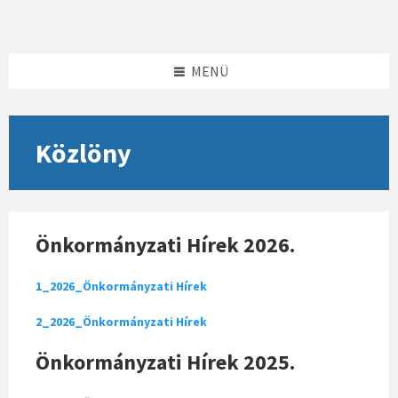
Skip
Skip
Skip
to
to
to
content
left
footer
sidebar
MENÜ
Közlöny
Önkormányzati Hírek 2026.
1_2026_Önkormányzati Hírek
2_2026_Önkormányzati Hírek
Önkormányzati Hírek 2025.