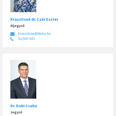
Kraszitsné dr. Czár Eszter
Aljegyző
kraszitsne@hbmo.hu
52/507-507
Dr. Dobi Csaba
Jegyző