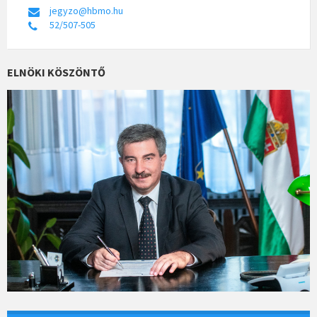
jegyzo@hbmo.hu
52/507-505
ELNÖKI KÖSZÖNTŐ