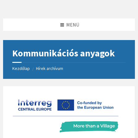
Skip
Skip
Skip
to
to
to
content
left
footer
sidebar
MENÜ
Kommunikációs anyagok
Kezdőlap
Hírek archívum
/