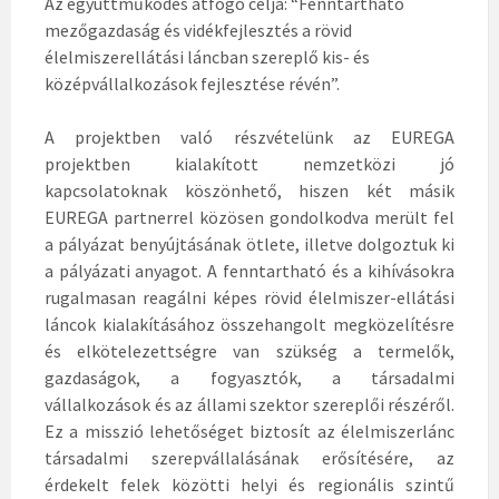
Az együttműködés átfogó célja: “Fenntartható
mezőgazdaság és vidékfejlesztés a rövid
élelmiszerellátási láncban szereplő kis- és
középvállalkozások fejlesztése révén”.
A projektben való részvételünk az EUREGA
projektben kialakított nemzetközi jó
kapcsolatoknak köszönhető, hiszen két másik
EUREGA partnerrel közösen gondolkodva merült fel
a pályázat benyújtásának ötlete, illetve dolgoztuk ki
a pályázati anyagot. A fenntartható és a kihívásokra
rugalmasan reagálni képes rövid élelmiszer-ellátási
láncok kialakításához összehangolt megközelítésre
és elkötelezettségre van szükség a termelők,
gazdaságok, a fogyasztók, a társadalmi
vállalkozások és az állami szektor szereplői részéről.
Ez a misszió lehetőséget biztosít az élelmiszerlánc
társadalmi szerepvállalásának erősítésére, az
érdekelt felek közötti helyi és regionális szintű