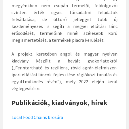
megyénkben nem csupán termelői, feldolgozói
szinten érték egyes társadalmi feladatok
felvállalása, de úttörő jelleggel több új
kezdeményezés is segíti a megyei ellátási lánc
erősödését, termelőink minél szélesebb körű
megismertetését, a termékek piacra kerülését.
A projekt keretében angol és magyar nyelven
kiadvány készült a bevált gyakorlatokról
(„Fenntartható és reziliens, rövid agrár-élelmiszer-
ipari ellátási láncok fejlesztése régióközi tanulás és
együttműködés révén”), mely 2022 elején kerül
véglegesítésre.
Publikációk, kiadványok, hírek
Local Food Chains brosúra