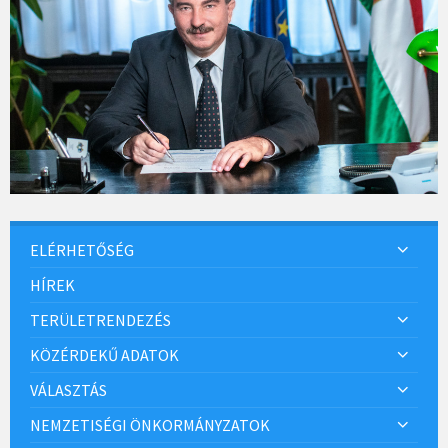
ELÉRHETŐSÉG
HÍREK
TERÜLETRENDEZÉS
KÖZÉRDEKŰ ADATOK
VÁLASZTÁS
NEMZETISÉGI ÖNKORMÁNYZATOK