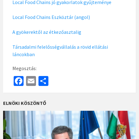
Local Food Chains jó gyakorlatok gyűjteménye
Local Food Chains Eszköztár (angol)
A gyökerektől az étkezőasztalig
Társadalmi felelősségvállalás a rövid ellátási
láncokban
Megosztás:
Fa
E
S
ce
m
h
b
ai
ar
ELNÖKI KÖSZÖNTŐ
o
l
e
o
k