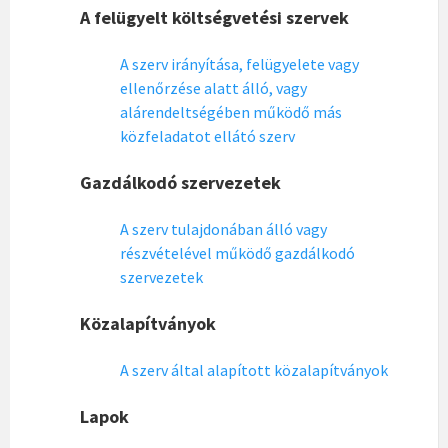
A felügyelt költségvetési szervek
A szerv irányítása, felügyelete vagy
ellenőrzése alatt álló, vagy
alárendeltségében működő más
közfeladatot ellátó szerv
Gazdálkodó szervezetek
A szerv tulajdonában álló vagy
részvételével működő gazdálkodó
szervezetek
Közalapítványok
A szerv által alapított közalapítványok
Lapok