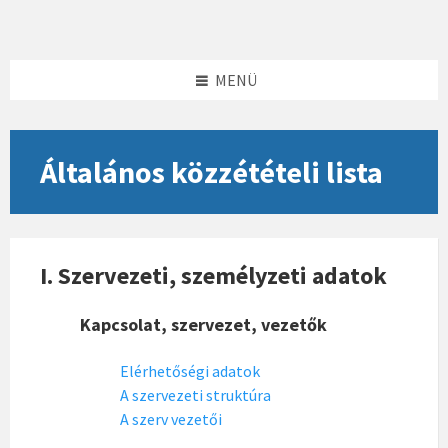
Skip
Skip
Skip
to
to
to
content
left
footer
sidebar
MENÜ
Általános közzétételi lista
I. Szervezeti, személyzeti adatok
Kapcsolat, szervezet, vezetők
Elérhetőségi adatok
A szervezeti struktúra
A szerv vezetői