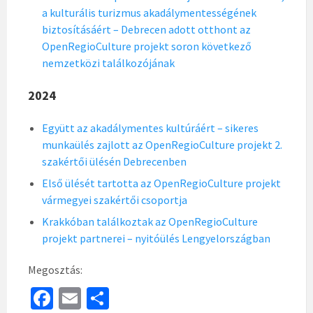
a kulturális turizmus akadálymentességének
biztosításáért – Debrecen adott otthont az
OpenRegioCulture projekt soron következő
nemzetközi találkozójának
2024
Együtt az akadálymentes kultúráért – sikeres
munkaülés zajlott az OpenRegioCulture projekt 2.
szakértői ülésén Debrecenben
Első ülését tartotta az OpenRegioCulture projekt
vármegyei szakértői csoportja
Krakkóban találkoztak az OpenRegioCulture
projekt partnerei – nyitóülés Lengyelországban
Megosztás:
Fa
E
S