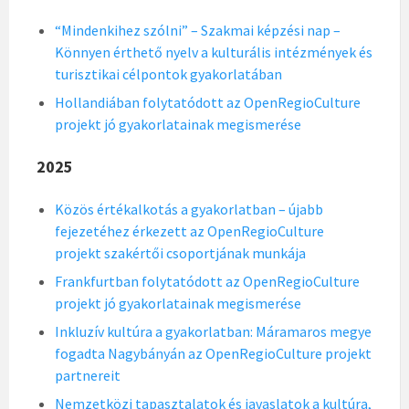
“Mindenkihez szólni” – Szakmai képzési nap –
Könnyen érthető nyelv a kulturális intézmények és
turisztikai célpontok gyakorlatában
Hollandiában folytatódott az OpenRegioCulture
projekt jó gyakorlatainak megismerése
2025
Közös értékalkotás a gyakorlatban – újabb
fejezetéhez érkezett az OpenRegioCulture
projekt szakértői csoportjának munkája
Frankfurtban folytatódott az OpenRegioCulture
projekt jó gyakorlatainak megismerése
Inkluzív kultúra a gyakorlatban: Máramaros megye
fogadta Nagybányán az OpenRegioCulture projekt
partnereit
Nemzetközi tapasztalatok és javaslatok a kultúra,