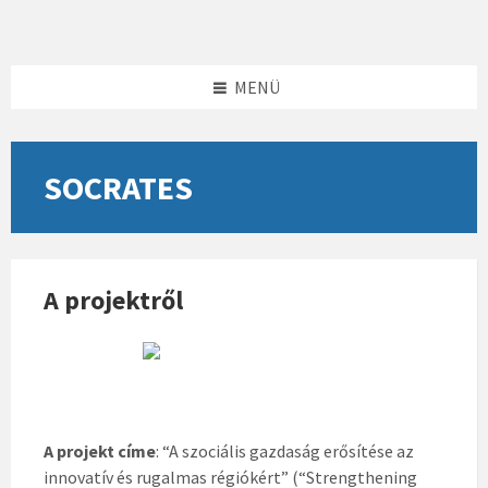
Skip
Skip
Skip
to
to
to
content
left
footer
sidebar
MENÜ
SOCRATES
A projektről
A projekt címe
: “A szociális gazdaság erősítése az
innovatív és rugalmas régiókért” (“Strengthening