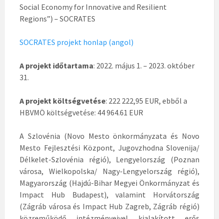
Social Economy for Innovative and Resilient
Regions”) – SOCRATES
SOCRATES projekt honlap (angol)
A projekt időtartama
: 2022. május 1. – 2023. október
31.
A projekt költségvetése
: 222 222,95 EUR, ebből a
HBVMÖ költségvetése: 44 964.61 EUR
A Szlovénia (Novo Mesto önkormányzata és Novo
Mesto Fejlesztési Központ, Jugovzhodna Slovenija/
Délkelet-Szlovénia régió), Lengyelország (Poznan
városa, Wielkopolska/ Nagy-Lengyelország régió),
Magyarország (Hajdú-Bihar Megyei Önkormányzat és
Impact Hub Budapest), valamint Horvátország
(Zágráb városa és Impact Hub Zagreb, Zágráb régió)
közreműködő intézményeivel kialakított erős