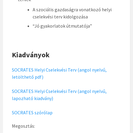
A szociális gazdaságra vonatkozó helyi
cselekvési terv kidolgozása
“Jó gyakorlatok útmutatója”
Kiadványok
SOCRATES Helyi Cselekvési Terv (angol nyelvű,
letölthető pdf)
SOCRATES Helyi Cselekvési Terv (angol nyelvű,
lapozható kiadvány)
SOCRATES szórólap
Megosztás: