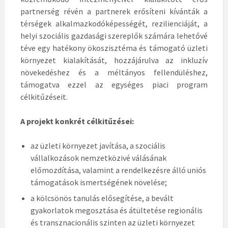
partnerség révén a partnerek erősíteni kívánták a
térségek alkalmazkodóképességét, rezilienciáját, a
helyi szociális gazdasági szereplők számára lehetővé
téve egy hatékony ökoszisztéma és támogató üzleti
környezet kialakítását, hozzájárulva az inkluzív
növekedéshez és a méltányos fellendüléshez,
támogatva ezzel az egységes piaci program
célkitűzéseit.
A projekt konkrét célkitűzései:
az üzleti környezet javítása, a szociális
vállalkozások nemzetközivé válásának
előmozdítása, valamint a rendelkezésre álló uniós
támogatások ismertségének növelése;
a kölcsönös tanulás elősegítése, a bevált
gyakorlatok megosztása és átültetése regionális
és transznacionális szinten az üzleti környezet