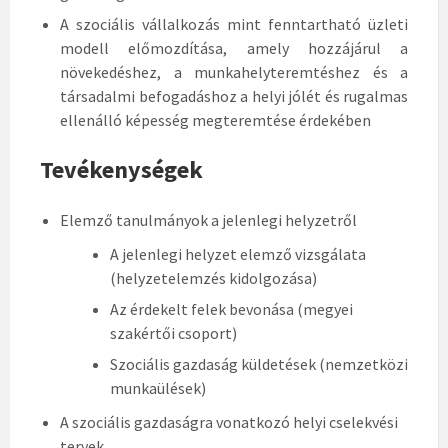
A szociális vállalkozás mint fenntartható üzleti
modell előmozdítása, amely hozzájárul a
növekedéshez, a munkahelyteremtéshez és a
társadalmi befogadáshoz a helyi jólét és rugalmas
ellenálló képesség megteremtése érdekében
Tevékenységek
Elemző tanulmányok a jelenlegi helyzetről
A jelenlegi helyzet elemző vizsgálata
(helyzetelemzés kidolgozása)
Az érdekelt felek bevonása (megyei
szakértői csoport)
Szociális gazdaság küldetések (nemzetközi
munkaülések)
A szociális gazdaságra vonatkozó helyi cselekvési
tervek