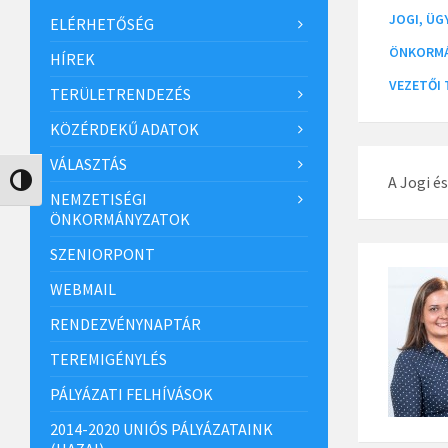
JOGI, Ü
ELÉRHETŐSÉG
ÖNKORMÁ
HÍREK
VEZETŐI
TERÜLETRENDEZÉS
KÖZÉRDEKŰ ADATOK
VÁLASZTÁS
A Jogi é
Nagy kontraszt váltása
NEMZETISÉGI
ÖNKORMÁNYZATOK
SZENIORPONT
WEBMAIL
RENDEZVÉNYNAPTÁR
TEREMIGÉNYLÉS
PÁLYÁZATI FELHÍVÁSOK
2014-2020 UNIÓS PÁLYÁZATAINK