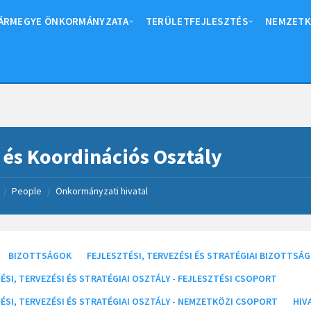
ÁRMEGYE ÖNKORMÁNYZATA
TERÜLETFEJLESZTÉS
NEMZETK
 és Koordinációs Osztály
People
Önkormányzati hivatal
/
/
BIZOTTSÁGOK
FEJLESZTÉSI, TERVEZÉSI ÉS STRATÉGIAI BIZOTTSÁG
ÉSI, TERVEZÉSI ÉS STRATÉGIAI OSZTÁLY - FEJLESZTÉSI CSOPORT
ÉSI, TERVEZÉSI ÉS STRATÉGIAI OSZTÁLY - NEMZETKÖZI CSOPORT
HIV