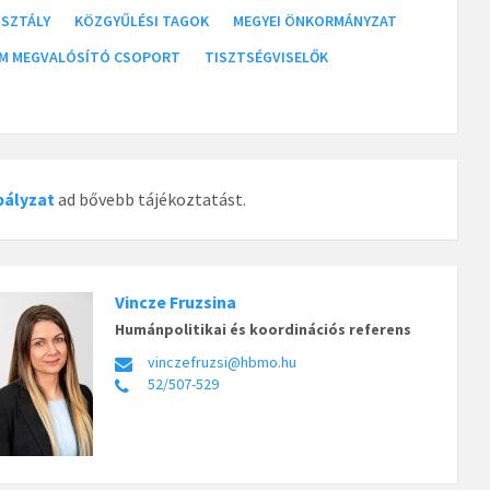
SZTÁLY
KÖZGYŰLÉSI TAGOK
MEGYEI ÖNKORMÁNYZAT
M MEGVALÓSÍTÓ CSOPORT
TISZTSÉGVISELŐK
bályzat
ad bővebb tájékoztatást.
Vincze Fruzsina
Humánpolitikai és koordinációs referens
vinczefruzsi@hbmo.hu
52/507-529