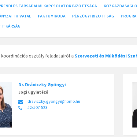
GYRENDI ÉS TÁRSADALMI KAPCSOLATOK BIZOTTSÁGA
KÖZGAZDASÁGI O
NYZATI HIVATAL
PAKTUMIRODA
PÉNZÜGYI BIZOTTSÁG
PROGRA
 TITKÁRSÁG
s koordinációs osztály feladatairól a
Szervezeti és Működési Sza
Dr. Dráviczky Gyöngyi
Jogi ügyintéző
draviczky.gyongyi@hbmo.hu
52/507-523