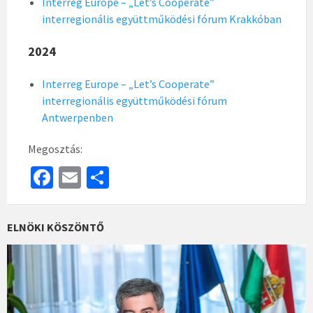
Interreg Europe – „Let’s Cooperate”
interregionális együttműködési fórum Krakkóban
2024
Interreg Europe – „Let’s Cooperate”
interregionális együttműködési fórum
Antwerpenben
Megosztás:
Fa
E
S
ce
m
h
b
ai
ar
ELNÖKI KÖSZÖNTŐ
o
l
e
o
k