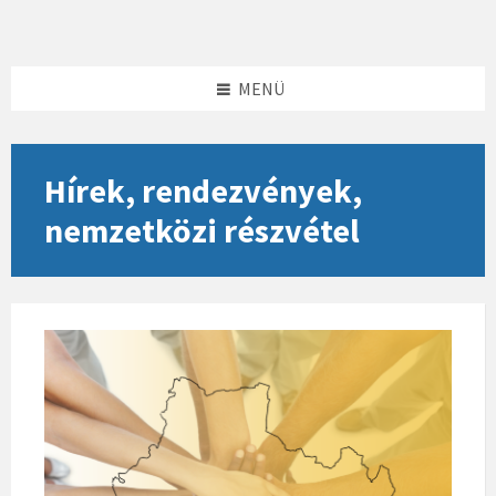
Skip
Skip
Skip
to
to
to
content
left
footer
sidebar
MENÜ
Hírek, rendezvények,
nemzetközi részvétel