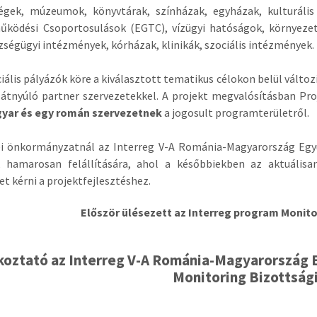
égek, múzeumok, könyvtárak, színházak, egyházak, kulturális 
űködési Csoportosulások (EGTC), vízügyi hatóságok, környeze
ségügyi intézmények, kórházak, klinikák, szociális intézmények.
iális pályázók köre a kiválasztott tematikus célokon belül vált
átnyúló partner szervezetekkel. A projekt megvalósításban Pro
yar és egy román szervezetnek
a jogosult programterületről.
i önkormányzatnál az Interreg V-A Románia-Magyarország Eg
k hamarosan felállítására, ahol a későbbiekben az aktuálisa
et kérni a projektfejlesztéshez.
Először ülésezett az Interreg program Monit
koztató az Interreg V-A Románia-Magyarország
Monitoring Bizottsági