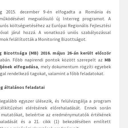
ág 2015. december 9-én elfogadta a Románia és
működésével megvalósuló új Interreg programot. A
urós költségvetéséhez az Európai Regionális Fejlesztési
róval járul hozzá. A vonatkozó uniós szabályozással
mok felállították a Monitoring Bizottságot.
g Bizottsága (MB) 2016. május 26-án került először
abán. Főbb napirendi pontok között szerepelt az
MB
djének elfogadása
, mely dokumentum rögzíti egyebek
ggal rendelkező tagokat, valamint a főbb feladatokat.
g általános feladatai
egyszer ülésezik, és felülvizsgálja a program
élkitűzései elérésének előrehaladását. Ennek során
us mutatókat, beleértve az eredménymutatók értékének
ehaladását és a 21. cikk (1) bekezdésében említett