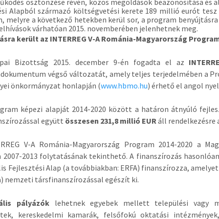
ködés ösztönzése révén, közös megoldások beazonosítása és al
ési Alapból származó költségvetési kerete 189 millió eurót tes
, melyre a következő hetekben kerül sor, a program benyújtásra 
felhívások várhatóan 2015. novemberében jelenhetnek meg.
ásra került az
I
NTERREG V-A Románia-Magyarország Program
pai Bizottság 2015. december 9-én fogadta el az
INTERRE
dokumentum végső változatát, amely teljes terjedelmében a Pr
yei önkormányzat honlapján (
www.hbmo.hu
) érhető el angol nye
ogram képezi alapját 2014-2020 között a határon átnyúló fejl
nszírozással együtt
összesen 231,8 millió EUR
áll rendelkezésre 
RREG V-A Románia-Magyarország Program 2014-2020 a Magy
2007-2013 folytatásának tekinthető. A finanszírozás hasonlóan 
is Fejlesztési Alap (a továbbiakban: ERFA) finanszírozza, amely
 nemzeti társfinanszírozással egészít ki.
ális pályázók
lehetnek egyebek mellett települési vagy m
etek, kereskedelmi kamarák, felsőfokú oktatási intézmények,