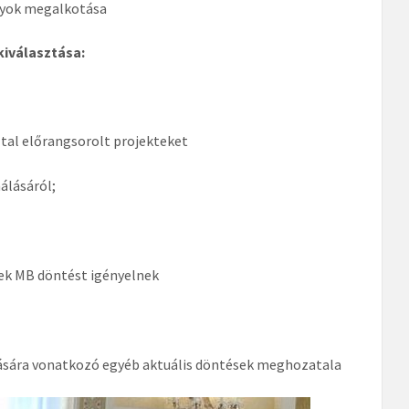
ályok megalkotása
kiválasztása:
ltal előrangsorolt projekteket
álásáról;
yek MB döntést igényelnek
jtására vonatkozó egyéb aktuális döntések meghozatala