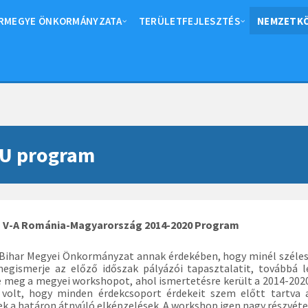
RMEGYE ÖNKORMÁNYZATA
TERÜLETFEJLESZTÉS
NEMZETKÖ
U program
g V-A Románia-Magyarország 2014-2020 Program
Bihar Megyei Önkormányzat annak érdekében, hogy minél szélese
megismerje az előző időszak pályázói tapasztalatit, továbbá l
 meg a megyei workshopot, ahol ismertetésre került a 2014-20
z volt, hogy minden érdekcsoport érdekeit szem előtt tartva a
ek a határon átnyúló elképzelések. A workshop igen nagy részvétel