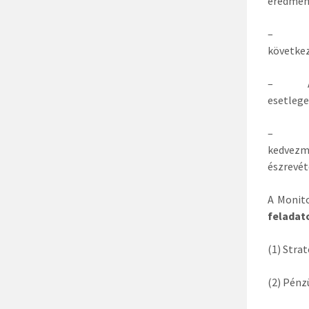
eredmény
– Megvi
következ
– A moni
esetleg
– Észr
kedvezmé
észrevét
A Monito
feladat
(1) Stra
(2) Pénz