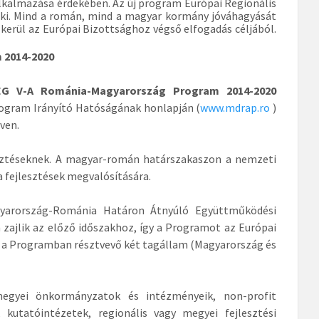
kalmazása érdekében. Az új program Európai Regionális
z ki. Mind a román, mind a magyar kormány jóváhagyását
kerül az Európai Bizottsághoz végső elfogadás céljából.
 2014-2020
G V-A Románia-Magyarország Program 2014-2020
ogram Irányító Hatóságának honlapján (
www.mdrap.ro
)
lven.
esztéseknek. A magyar-román határszakaszon a nemzeti
a fejlesztések megvalósítására.
arország-Románia Határon Átnyúló Együttműködési
zajlik az előző időszakhoz, így a Programot az Európai
et a Programban résztvevő két tagállam (Magyarország és
egyei önkormányzatok és intézményeik, non-profit
 kutatóintézetek, regionális vagy megyei fejlesztési