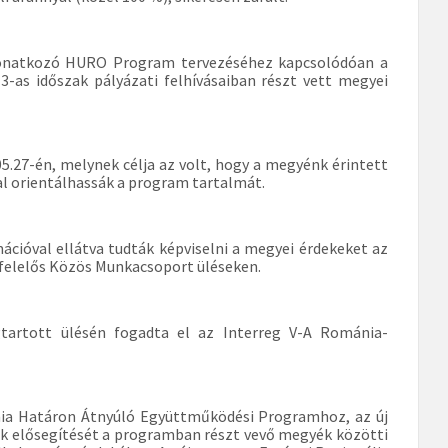
 vonatkozó HURO Program tervezéséhez kapcsolódóan a
as időszak pályázati felhívásaiban részt vett megyei
.27-én, melynek célja az volt, hogy a megyénk érintett
al orientálhassák a program tartalmát.
ióval ellátva tudták képviselni a megyei érdekeket az
felelős Közös Munkacsoport üléseken.
tartott ülésén fogadta el az Interreg V-A Románia-
ia Határon Átnyúló Együttműködési Programhoz, az új
nek elősegítését a programban részt vevő megyék közötti