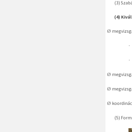
(3) Szab
(4) Kivá
megvizsgá
Ø
·
·
megvizsgá
Ø
megvizsgá
Ø
koordinác
Ø
(5) Form