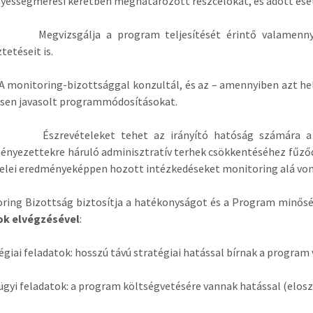
ességmérési keretben meghatározott részcélokat, és adott ese
zsgálja a program teljesítését érintő valamennyi kérd
tetéseit is.
toring-bizottsággal konzultál, és az – amennyiben azt helyén
esen javasolt programmódosításokat.
evételeket tehet az irányító hatóság számára a progr
nyezettekre háruló adminisztratív terhek csökkentéséhez fűződő
elei eredményeképpen hozott intézkedéseket monitoring alá von
ring Bizottság biztosítja a hatékonyságot és a Program minős
ok elvégzésével
:
tégiai feladatok: hosszú távú stratégiai hatással bírnak a program
ügyi feladatok: a program költségvetésére vannak hatással (eloszt