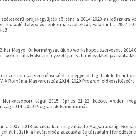
 széleskörű projektgyűjtés történt a 2014-2020-as időszakra
n működő települési önkormányzatoktól, valamint a 2007-2013-
ktől.
Bihar Megyei Önkormányzat újabb workshopot szervezett 2014.05
i – potenciális kedvezményezettjei – véleményükkel, javaslataikk
 közös munka eredményeként a megyei delegáltak kellő informác
 V-A Románia-Magyarország 2014–2020 Program előkészítéséért 
 Munkacsoport végül 2015. április 21-22. között Aradon meg
rszág 2014–2020 Program dokumentumát.
an a 2007–2013-as ciklusban megvalósuló Magyarország–Román
céljául tűzi ki a határtérség gazdasági és társadalmi fejlődésé