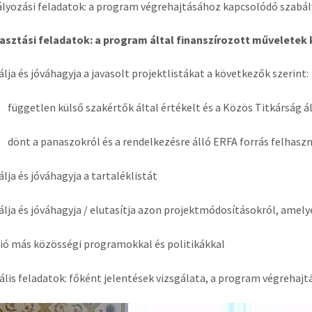
ályozási feladatok: a program végrehajtásához kapcsolódó szab
lasztási feladatok: a program által finanszírozott műveletek 
lja és jóváhagyja a javasolt projektlistákat a következők szerint:
független külső szakértők által értékelt és a Közös Titkárság á
dönt a panaszokról és a rendelkezésre álló ERFA forrás felhaszn
lja és jóváhagyja a tartaléklistát
lja és jóváhagyja / elutasítja azon projektmódosításokról, amel
ió más közösségi programokkal és politikákkal
ális feladatok: főként jelentések vizsgálata, a program végreha