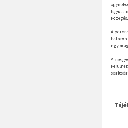
ügynöks
Együttm
közegész
A potenc
határon 
egy mag
A megye
kerülne
segítség
Tájé