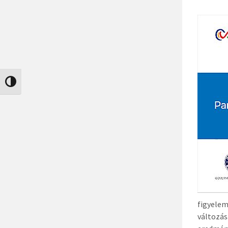
Nagy kontraszt váltása
figyele
változá