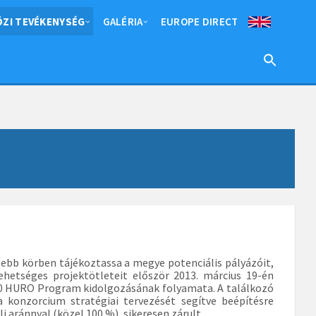
ZI TEVÉKENYSÉG
GALÉRIA
EUROPE DIRECT
bb körben tájékoztassa a megye potenciális pályázóit,
ehetséges projektötleteit először 2013. március 19-én
20 HURO Program kidolgozásának folyamata. A találkozó
 konzorcium stratégiai tervezését segítve beépítésre
i aránnyal (közel 100 %), sikeresen zárult.