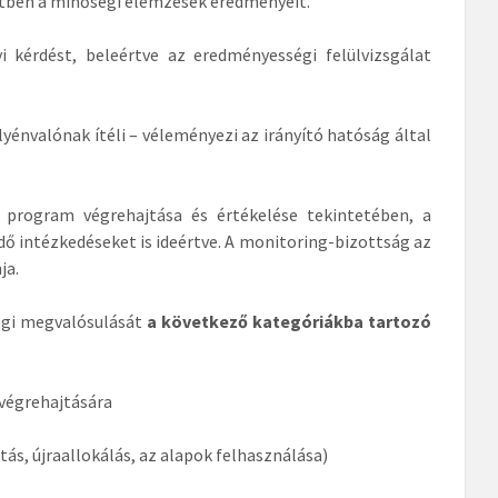
tben a minőségi elemzések eredményeit.
ést, beleértve az eredményességi felülvizsgálat
valónak ítéli – véleményezi az irányító hatóság által
am végrehajtása és értékelése tekintetében, a
 intézkedéseket is ideértve. A monitoring-bizottság az
ja.
égi megvalósulását
a következő kategóriákba tartozó
 végrehajtására
ás, újraallokálás, az alapok felhasználása)