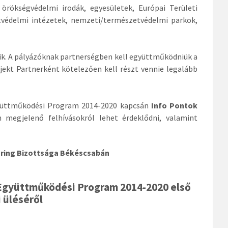
örökségvédelmi irodák, egyesületek, Európai Területi
tvédelmi intézetek, nemzeti/természetvédelmi parkok,
ozik. A pályázóknak partnerségben kell együttműködniük a
jekt Partnerként kötelezően kell részt vennie legalább
yüttműködési Program 2014-2020 kapcsán
Info Pontok
n megjelenő felhívásokról lehet érdeklődni, valamint
oring Bizottsága Békéscsabán
 Együttműködési Program 2014-2020 első
 üléséről