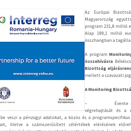
Az Európai Bizotts
Magyarország együtt
program 231,8 millió e
Alap 189,1 millió eu
összhangban a tagálla
A program
Monitorin
összehívásra
Békéscs
Bizottság eljárásren
mellett a szavazati jo
A Monitoring Bizottsá
– Évente legalább 
végrehajtását és a c
mbe veszi a pénzügyi adatokat, a közös és a programspecifik
sait, illetve a számszerűsített célértékek elérésének előr