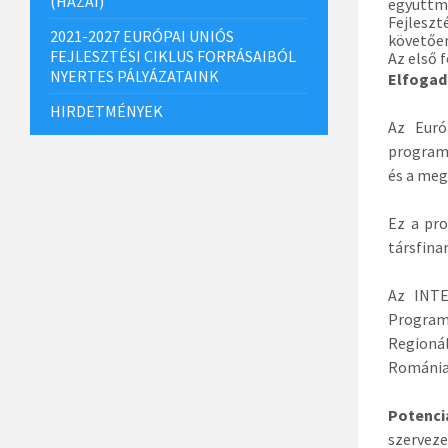
(HAZAI)
együttmű
Fejleszt
2021-2027 EURÓPAI UNIÓS
követően
FEJLESZTÉSI CIKLUS FORRÁSAIBÓL
Az első 
NYERTES PÁLYÁZATAINK
Elfogad
HIRDETMÉNYEK
Az Euró
program
és a meg
Ez a pr
társfina
Az INTE
Program 
Regionál
Románia)
Potenci
szervez