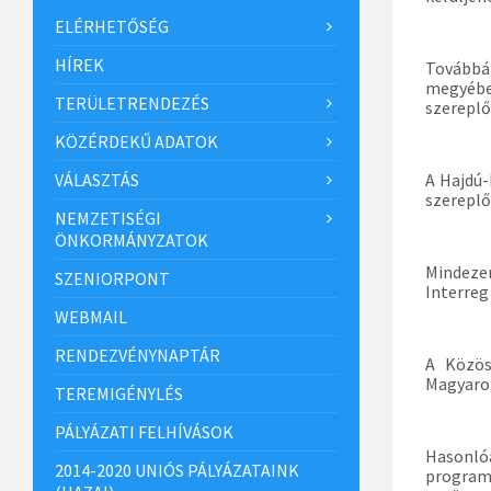
ELÉRHETŐSÉG
HÍREK
Továbbá
megyébe
TERÜLETRENDEZÉS
szereplő
KÖZÉRDEKŰ ADATOK
VÁLASZTÁS
A Hajdú-
szereplő
NEMZETISÉGI
ÖNKORMÁNYZATOK
Mindezen
SZENIORPONT
Interreg
WEBMAIL
RENDEZVÉNYNAPTÁR
A Közös
Magyaro
TEREMIGÉNYLÉS
PÁLYÁZATI FELHÍVÁSOK
Hasonló
2014-2020 UNIÓS PÁLYÁZATAINK
program 