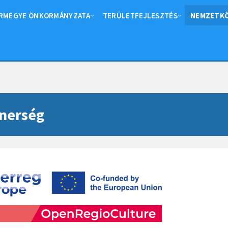
RMEGYE ÖNKORMÁNYZATA
TERÜLETFEJLESZTÉS
NEMZETKÖ
nerség