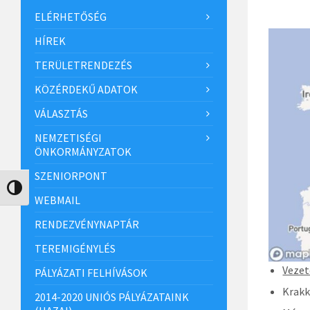
ELÉRHETŐSÉG
HÍREK
TERÜLETRENDEZÉS
KÖZÉRDEKŰ ADATOK
VÁLASZTÁS
NEMZETISÉGI
ÖNKORMÁNYZATOK
SZENIORPONT
Nagy kontraszt váltása
WEBMAIL
RENDEZVÉNYNAPTÁR
TEREMIGÉNYLÉS
Vezet
PÁLYÁZATI FELHÍVÁSOK
Krakk
2014-2020 UNIÓS PÁLYÁZATAINK