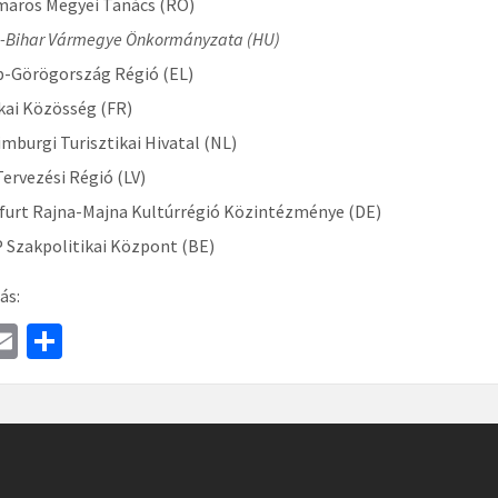
aros Megyei Tanács (RO)
-Bihar Vármegye Önkormányzata (HU)
-Görögország Régió (EL)
kai Közösség (FR)
imburgi Turisztikai Hivatal (NL)
Tervezési Régió (LV)
furt Rajna-Majna Kultúrrégió Közintézménye (DE)
Szakpolitikai Központ (BE)
ás:
a
E
S
e
m
h
ai
ar
l
e