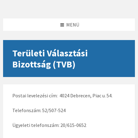
Skip
Skip
Skip
to
to
to
content
left
footer
sidebar
MENÜ
Területi Választási
Bizottság (TVB)
Postai levelezési cím: 4024 Debrecen, Piac u. 54.
Telefonszám: 52/507-524
Ügyeleti telefonszám: 20/615-0652