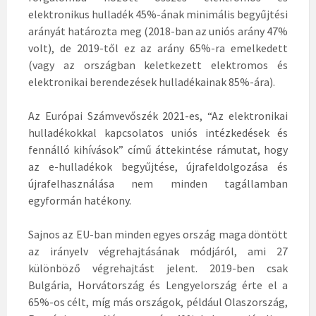
elektronikus hulladék 45%-ának minimális begyűjtési
arányát határozta meg (2018-ban az uniós arány 47%
volt), de 2019-től ez az arány 65%-ra emelkedett
(vagy az országban keletkezett elektromos és
elektronikai berendezések hulladékainak 85%-ára).
Az Európai Számvevőszék 2021-es, “Az elektronikai
hulladékokkal kapcsolatos uniós intézkedések és
fennálló kihívások” című áttekintése rámutat, hogy
az e-hulladékok begyűjtése, újrafeldolgozása és
újrafelhasználása nem minden tagállamban
egyformán hatékony.
Sajnos az EU-ban minden egyes ország maga döntött
az irányelv végrehajtásának módjáról, ami 27
különböző végrehajtást jelent. 2019-ben csak
Bulgária, Horvátország és Lengyelország érte el a
65%-os célt, míg más országok, például Olaszország,