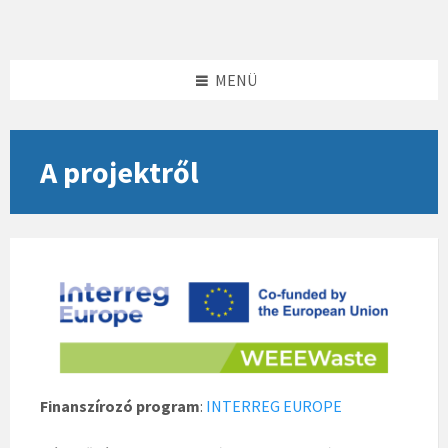
Skip
Skip
Skip
to
to
to
content
left
footer
sidebar
MENÜ
A projektről
Finanszírozó program
:
INTERREG EUROPE