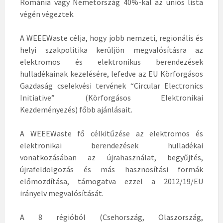
Románia vagy Németország 40%-kal az uniós lista
végén végeztek.
A WEEEWaste célja, hogy jobb nemzeti, regionális és
helyi szakpolitika kerüljön megvalósításra az
elektromos és elektronikus berendezések
hulladékainak kezelésére, lefedve az EU Körforgásos
Gazdaság cselekvési tervének “Circular Electronics
Initiative” (Körforgásos Elektronikai
Kezdeményezés) főbb ajánlásait.
A WEEEWaste fő célkitűzése az elektromos és
elektronikai berendezések hulladékai
vonatkozásában az újrahasználat, begyűjtés,
újrafeldolgozás és más hasznosítási formák
előmozdítása, támogatva ezzel a 2012/19/EU
irányelv megvalósítását.
A 8 régióból (Csehország, Olaszország,