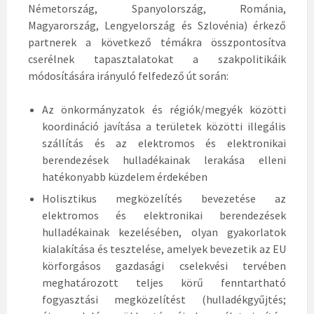
Németország, Spanyolország, Románia,
Magyarország, Lengyelország és Szlovénia) érkező
partnerek a következő témákra összpontosítva
cserélnek tapasztalatokat a szakpolitikáik
módosítására irányuló felfedező út során:
Az önkormányzatok és régiók/megyék közötti
koordináció javítása a területek közötti illegális
szállítás és az elektromos és elektronikai
berendezések hulladékainak lerakása elleni
hatékonyabb küzdelem érdekében
Holisztikus megközelítés bevezetése az
elektromos és elektronikai berendezések
hulladékainak kezelésében, olyan gyakorlatok
kialakítása és tesztelése, amelyek bevezetik az EU
körforgásos gazdasági cselekvési tervében
meghatározott teljes körű fenntartható
fogyasztási megközelítést (hulladékgyűjtés;