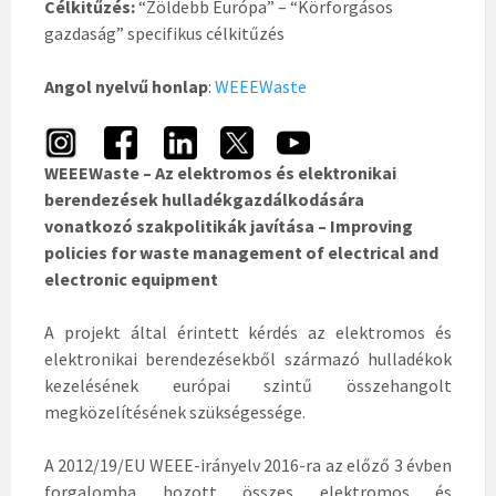
Célkitűzés:
“Zöldebb Európa” – “Körforgásos
gazdaság” specifikus célkitűzés
Angol nyelvű honlap
:
WEEEWaste
WEEEWaste – Az elektromos és elektronikai
berendezések hulladékgazdálkodására
vonatkozó szakpolitikák javítása – Improving
policies for waste management of electrical and
electronic equipment
A projekt által érintett kérdés az elektromos és
elektronikai berendezésekből származó hulladékok
kezelésének európai szintű összehangolt
megközelítésének szükségessége.
A 2012/19/EU WEEE-irányelv 2016-ra az előző 3 évben
forgalomba hozott összes elektromos és