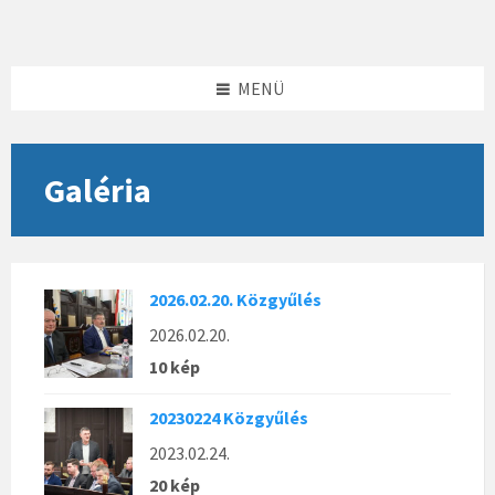
Skip
Skip
Skip
to
to
to
content
left
footer
sidebar
MENÜ
Galéria
2026.02.20. Közgyűlés
2026.02.20.
10 kép
20230224 Közgyűlés
2023.02.24.
20 kép