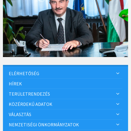
ELÉRHETŐSÉG
HÍREK
TERÜLETRENDEZÉS
KÖZÉRDEKŰ ADATOK
VÁLASZTÁS
NEMZETISÉGI ÖNKORMÁNYZATOK