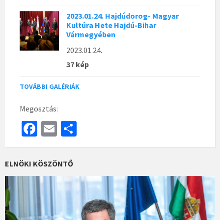
2023.01.24. Hajdúdorog- Magyar
Kultúra Hete Hajdú-Bihar
Vármegyében
2023.01.24.
37 kép
TOVÁBBI GALÉRIÁK
Megosztás:
Fa
E
S
ce
m
h
b
ai
ar
ELNÖKI KÖSZÖNTŐ
o
l
e
o
k