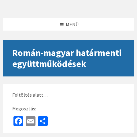
Skip
Skip
Skip
to
to
to
content
left
footer
sidebar
MENÜ
Román-magyar határmenti
együttműködések
Feltöltés alatt…
Megosztás:
Fa
E
S
ce
m
h