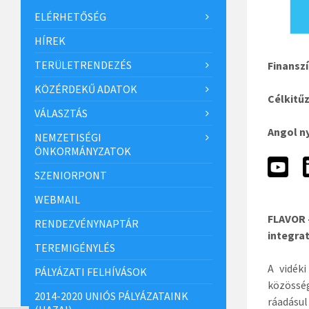
ELÉRHETŐSÉG
HÍREK
TERÜLETRENDEZÉS
Finansz
KÖZÉRDEKŰ ADATOK
Célkitű
VÁLASZTÁS
Angol n
NEMZETISÉGI
ÖNKORMÁNYZATOK
SZENIORPONT
WEBMAIL
FLAVOR –
RENDEZVÉNYNAPTÁR
integra
TEREMIGÉNYLÉS
A vidék
PÁLYÁZATI FELHÍVÁSOK
közössé
2014-2020 UNIÓS PÁLYÁZATAINK
ráadásul