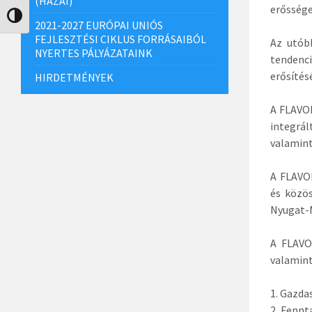
(HAZAI)
erőssége
Nagy kontraszt váltása
2021-2027 EURÓPAI UNIÓS
FEJLESZTÉSI CIKLUS FORRÁSAIBÓL
Az utóbb
NYERTES PÁLYÁZATAINK
tendenci
erősítés
HIRDETMÉNYEK
A FLAVOR
integrál
valamint
A FLAVOR
és közös
Nyugat-Ma
A FLAVO
valamint
1. Gazda
2. Fennt