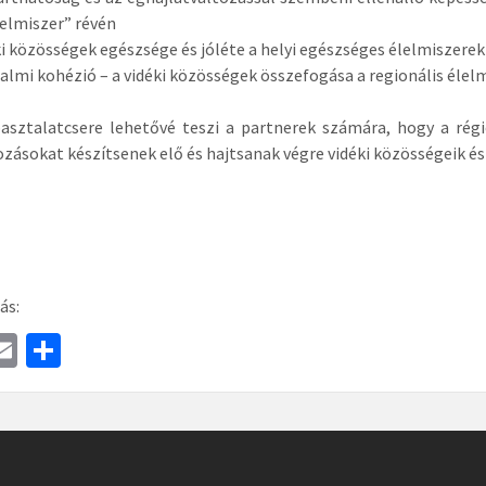
elmiszer” révén
éki közösségek egészsége és jóléte a helyi egészséges élelmiszere
dalmi kohézió – a vidéki közösségek összefogása a regionális élel
asztalatcsere lehetővé teszi a partnerek számára, hogy a régi
zásokat készítsenek elő és hajtsanak végre vidéki közösségeik é
ás:
a
E
S
e
m
h
ai
ar
l
e