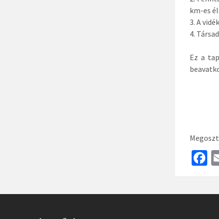
km-es él
3. A vid
4. Társa
Ez a tap
beavatko
Megoszt
F
c
b
o