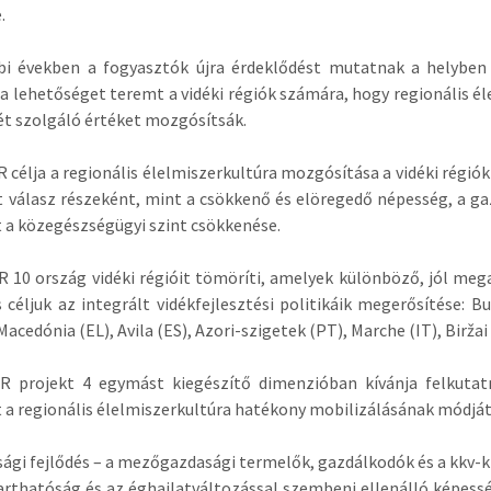
.
i években a fogyasztók újra érdeklődést mutatnak a helyben t
a lehetőséget teremt a vidéki régiók számára, hogy regionális é
ét szolgáló értéket mozgósítsák.
 célja a regionális élelmiszerkultúra mozgósítása a vidéki régiók
t válasz részeként, mint a csökkenő és elöregedő népesség, a 
 a közegészségügyi szint csökkenése.
 10 ország vidéki régióit tömöríti, amelyek különböző, jól meg
 céljuk az integrált vidékfejlesztési politikáik megerősítése: 
cedónia (EL), Avila (ES), Azori-szigetek (PT), Marche (IT), Biržai 
R projekt 4 egymást kiegészítő dimenzióban kívánja felkutat
 a regionális élelmiszerkultúra hatékony mobilizálásának módját 
sági fejlődés – a mezőgazdasági termelők, gazdálkodók és a kkv-
arthatóság és az éghajlatváltozással szembeni ellenálló képess