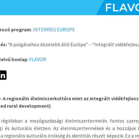
írozó program
:
INTERREG EUROPE
zés:
“A polgáraihoz közelebb álló Európa” – “Integrált vidékfejles
yelvű honlap
:
FLAVOR
 A regionális élelmiszerkultúra mint az integrált vidékfejlesz
ted rural development)
i régiókban a mezőgazdasági élelmiszertermelés fontos szere
gi és kulturális életben. Az élelmiszertermékek és a hozzáju
 a regionális kulturális örökség és identitás részét képezik. Ez a 