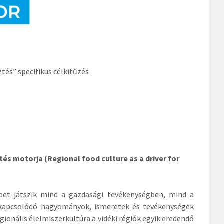
ztés” specifikus célkitűzés
tés motorja (Regional food culture as a driver for
pet játszik mind a gazdasági tevékenységben, mind a
k kapcsolódó hagyományok, ismeretek és tevékenységek
regionális élelmiszerkultúra a vidéki régiók egyik eredendő