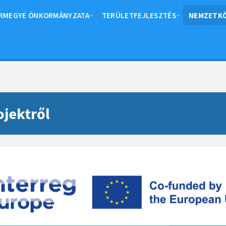
RMEGYE ÖNKORMÁNYZATA
TERÜLETFEJLESZTÉS
NEMZETKÖ
ojektről