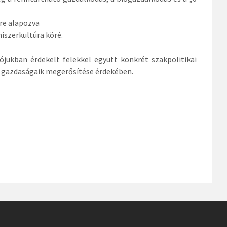
kre alapozva
miszerkultúra köré.
ójukban érdekelt felekkel együtt konkrét szakpolitikai
s gazdaságaik megerősítése érdekében.