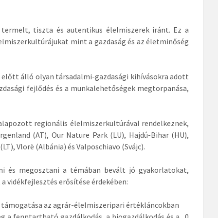
ermelt, tiszta és autentikus élelmiszerek iránt. Ez a
lelmiszerkultúrájukat mint a gazdaság és az életminőség
 előtt álló olyan társadalmi-gazdasági kihívásokra adott
gazdasági fejlődés és a munkalehetőségek megtorpanása,
alapozott regionális élelmiszerkultúrával rendelkeznek,
Burgenland (AT), Our Nature Park (LU), Hajdú-Bihar (HU),
(LT), Vlorë (Albánia) és Valposchiavo (Svájc).
ni és megosztani a témában bevált jó gyakorlatokat,
a vidékfejlesztés erősítése érdekében:
k támogatása az agrár-élelmiszeripari értékláncokban
ég a fenntartható gazdálkodás, a biogazdálkodás és a „0