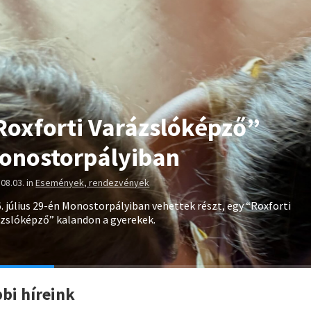
Roxforti Varázslóképző”
onostorpályiban
.08.03.
in
Események, rendezvények
. július 29-én Monostorpályiban vehettek részt, egy “Roxforti
zslóképző” kalandon a gyerekek.
bi híreink