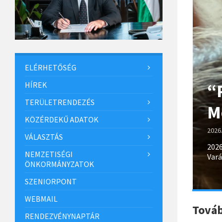
More
ELÉRHETŐSÉG
HÍREK
“
TERÜLETRENDEZÉS
M
KÖZÉRDEKŰ ADATOK
2026
VÁLASZTÁS
2026
NEMZETISÉGI
Vará
ÖNKORMÁNYZATOK
SZENIORPONT
WEBMAIL
Továb
RENDEZVÉNYNAPTÁR