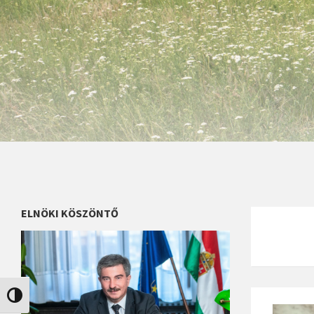
ELNÖKI KÖSZÖNTŐ
Nagy kontraszt váltása
Read