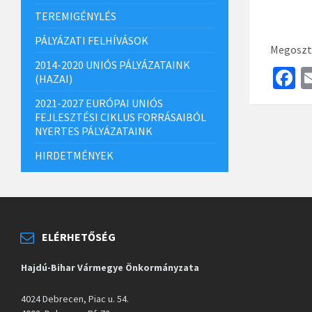
TEREMIGÉNYLÉS
PÁLYÁZATI FELHÍVÁSOK
Megoszt
2014-2020 UNIÓS PÁLYÁZATAINK
F
(HAZAI)
c
2021-2027 EURÓPAI UNIÓS
b
FEJLESZTÉSI CIKLUS FORRÁSAIBÓL
NYERTES PÁLYÁZATAINK
o
HIRDETMÉNYEK
o
k
ELÉRHETŐSÉG
Hajdú-Bihar Vármegye Önkormányzata
4024 Debrecen, Piac u. 54.