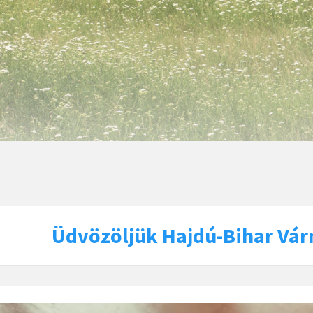
Üdvözöljük Hajdú-Bihar Vá