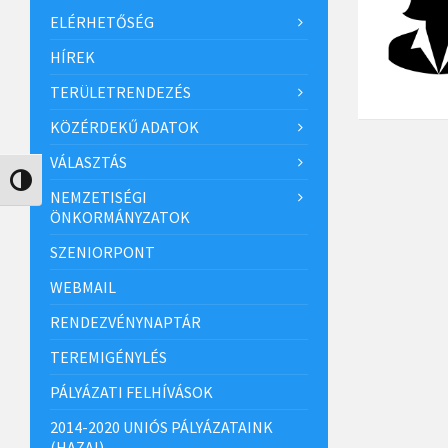
ELÉRHETŐSÉG
HÍREK
TERÜLETRENDEZÉS
KÖZÉRDEKŰ ADATOK
VÁLASZTÁS
Nagy kontraszt váltása
NEMZETISÉGI
ÖNKORMÁNYZATOK
SZENIORPONT
WEBMAIL
RENDEZVÉNYNAPTÁR
TEREMIGÉNYLÉS
PÁLYÁZATI FELHÍVÁSOK
2014-2020 UNIÓS PÁLYÁZATAINK
(HAZAI)