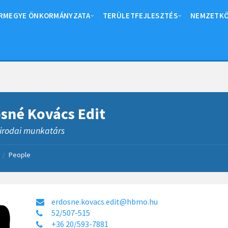
RMEGYE ÖNKORMÁNYZATA
TERÜLETFEJLESZTÉS
NEMZETKÖ
sné Kovács Edit
rodai munkatárs
People
/
erdosne.kovacs.edit@hbmo.hu
52/507-515
+36 20/593-7881