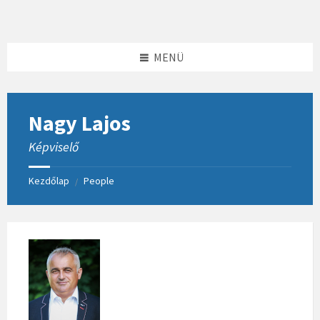
Skip
Skip
Skip
to
to
to
content
left
footer
sidebar
MENÜ
Nagy Lajos
Képviselő
Kezdőlap
People
/