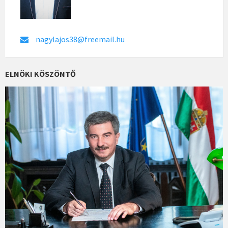
nagylajos38@freemail.hu
ELNÖKI KÖSZÖNTŐ