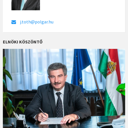
j.toth@polgar.hu
ELNÖKI KÖSZÖNTŐ