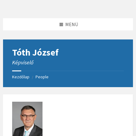
Skip
Skip
Skip
to
to
to
content
left
footer
sidebar
MENÜ
Tóth József
Képviselő
Kezdőlap
People
/