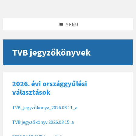
Skip
Skip
Skip
to
to
to
content
left
footer
sidebar
MENÜ
TVB jegyzőkönyvek
2026. évi országgyűlési
választások
TVB_jegyzőkönyv_2026.03.11_a
TVB jegyzőkönyv 2026.03.15. a