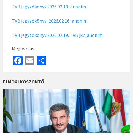
TVB jegyzőkönyv 2026.02.13_anonim
TVB jegyzőkönyv_2026.02.16_anonim
TVB jegyzőkönyv 2026.02.19. TVB jkv_anonim
Megosztás:
Fa
E
S
ce
m
h
b
ai
ar
ELNÖKI KÖSZÖNTŐ
o
l
e
o
k