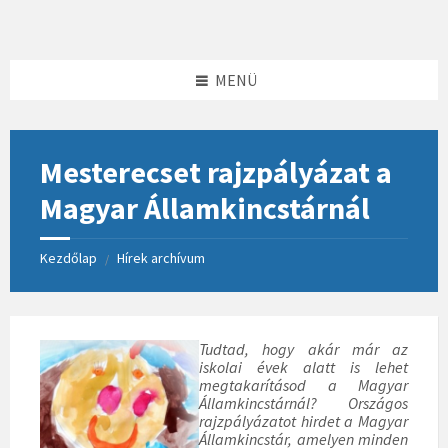
Skip
Skip
Skip
to
to
to
content
left
footer
sidebar
MENÜ
Mesterecset rajzpályázat a
Magyar Államkincstárnál
Kezdőlap
Hírek archívum
/
Tudtad, hogy akár már az
iskolai évek alatt is lehet
megtakarításod a Magyar
Államkincstárnál? Országos
rajzpályázatot hirdet a Magyar
Államkincstár, amelyen minden