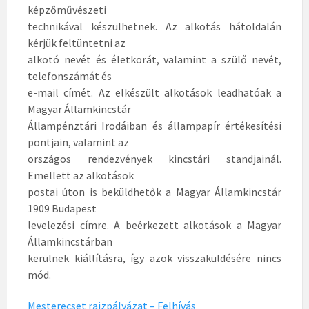
képzőművészeti
technikával készülhetnek. Az alkotás hátoldalán
kérjük feltüntetni az
alkotó nevét és életkorát, valamint a szülő nevét,
telefonszámát és
e-mail címét. Az elkészült alkotások leadhatóak a
Magyar Államkincstár
Állampénztári Irodáiban és állampapír értékesítési
pontjain, valamint az
országos rendezvények kincstári standjainál.
Emellett az alkotások
postai úton is beküldhetők a Magyar Államkincstár
1909 Budapest
levelezési címre. A beérkezett alkotások a Magyar
Államkincstárban
kerülnek kiállításra, így azok visszaküldésére nincs
mód.
Mesterecset rajzpályázat – Felhívás