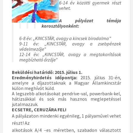
6-14 év közötti gyermek részt
vehet.
A pályázat témája
korosztályonként:
6-8 év: „KINCSTÁR, avagy a kincsek birodalma”
9-11 év: „KINCSTÁR, avagy a zsebpénzek
védelmezője”
12-14 év: „KINCSTÁR, avagy a megtakarítások
megbízható őrzője”
Beküldési határidő:
2015. július 1.
Eredményhirdetés időpontja:
2015. július 31-én,
amelyre a díjazottaknak a Magyar Államkincstár
külön meghívót küld.
A legszebb alkotásokat pendrive-val, powerbank-kel,
hátizsákkal és sok más hasznos meglepetéssel
jutalmazzuk.
ECSETRE, CERUZÁRA FEL!
A pályázaton mindenki egyénileg, 1 pályaművel vehet
részt! Az
alkotások A/4 –es méretben, szabadon választott