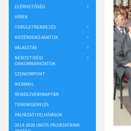
ELÉRHETŐSÉG
HÍREK
TERÜLETRENDEZÉS
KÖZÉRDEKŰ ADATOK
VÁLASZTÁS
NEMZETISÉGI
ÖNKORMÁNYZATOK
SZENIORPONT
WEBMAIL
RENDEZVÉNYNAPTÁR
TEREMIGÉNYLÉS
PÁLYÁZATI FELHÍVÁSOK
2014-2020 UNIÓS PÁLYÁZATAINK
(HAZAI)