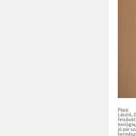
Papp
László, 
felsőokt
biológia
jó pár s
termész