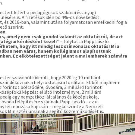
n.
stert kitért a pedagógusok szakmai és anyagi
lésére is. A fizetésük idén bő 4%-os növekedést
, és 2016-ban, valamint utána folyamatosan emelkedni fog a
ető szerint.
cen
os, amely nem csak gondol valamit az oktatásról, de azt
ratégiai kérdésként kezeli”
– folytatta Papp László.
rhetem, hogy itt mindig lesz színvonalas oktatás! Mi a
zadban nem várat, hanem kollégiumot alapítottunk
nben. Ez elkötelezettséget jelent a mai emberek számára
ster szavaiból kiderült, hogy 2020-ig 10 milliárd
 szándékoznak a helyi oktatásra fordítani. Ebből majdnem
rd forintot bölcsődére, óvodára, 3 milliárd forintot
 középfokú képzést ellátó intézményre, 2 milliárd
 pedig egy nemzetközi általános és középiskola,
 óvoda felépítésére szánnak. Papp László – az új
ny létrehozása kapcsán – megköszönte a Nemzeti
sok Minisztériumának a segítő közreműködését is.