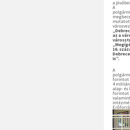
a jövőbe
A
polgárme
megbecsü
mutatott
városvez
„Debre
az a vár
városst
„Megígé
16. szá
Debrece
is”.
A
polgárme
forintot
4 milliá
alap- és
forintot
valamint
intézmé
Erőforrá