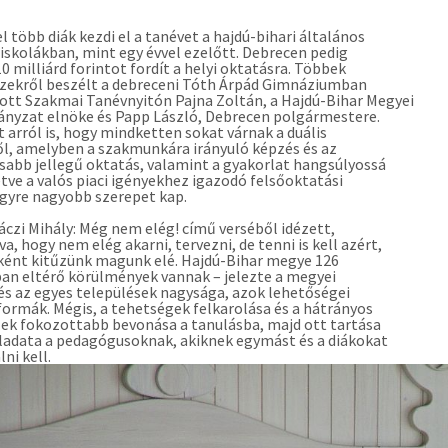
el több diák kezdi el a tanévet a hajdú-bihari általános
iskolákban, mint egy évvel ezelőtt. Debrecen pedig
10 milliárd forintot fordít a helyi oktatásra. Többek
zekről beszélt a debreceni Tóth Árpád Gimnáziumban
tt Szakmai Tanévnyitón Pajna Zoltán, a Hajdú-Bihar Megyei
nyzat elnöke és Papp László, Debrecen polgármestere.
t arról is, hogy mindketten sokat várnak a duális
l, amelyben a szakmunkára irányuló képzés és az
sabb jellegű oktatás, valamint a gyakorlat hangsúlyossá
letve a valós piaci igényekhez igazodó felsőoktatási
gyre nagyobb szerepet kap.
áczi Mihály: Még nem elég! című verséből idézett,
va, hogy nem elég akarni, tervezni, de tenni is kell azért,
ként kitűzünk magunk elé. Hajdú-Bihar megye 126
ban eltérő körülmények vannak – jelezte a megyei
 és az egyes települések nagysága, azok lehetőségei
ormák. Mégis, a tehetségek felkarolása és a hátrányos
ek fokozottabb bevonása a tanulásba, majd ott tartása
ladata a pedagógusoknak, akiknek egymást és a diákokat
lni kell.