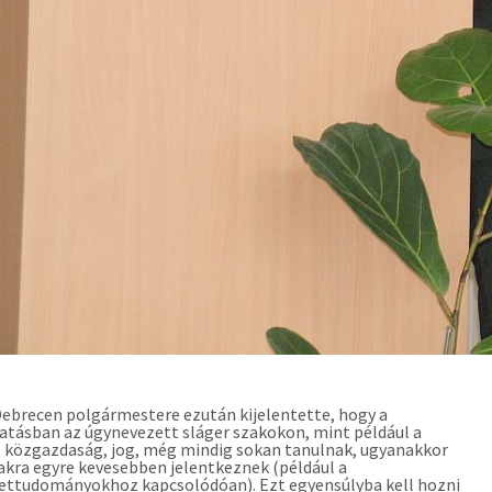
Debrecen polgármestere ezután kijelentette, hogy a
atásban az úgynevezett sláger szakokon, mint például a
, közgazdaság, jog, még mindig sokan tanulnak, ugyanakkor
zakra egyre kevesebben jelentkeznek (például a
ettudományokhoz kapcsolódóan). Ezt egyensúlyba kell hozni