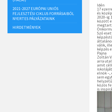
Idén
2021-2027 EURÓPAI UNIÓS
17 ezerr
és közép
FEJLESZTÉSI CIKLUS FORRÁSAIBÓL
2020-ig 
NYERTES PÁLYÁZATAINK
között e
megtarto
HIRDETMÉNYEK
Önkormá
Szó eset
képzéstő
általáno
válik, il
képzés e
Pajna
Zoltán V
arra utal
amit cél
iskolájá
elnök –,
sem egyf
helyzetű
közös fe
is inspirá