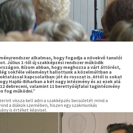
zményrendszer alkalmas, hogy fogadja a növekvő tanulói
t. Július 1-től új szakképzési rendszer működik
rszágon. Bízom abban, hogy meghozza a várt áttörést,
elég sokféle véleményt hallottunk a közelmúltban a
ktatással kapcsolatban: jót és rosszat is. Attól is sokat
hogy Hajdú-Biharban a két nagy intézmény és az ezek alá
 12 debreceni, valamint 11 berettyóújfalui tagintézmény
en fog működni.”
zerint vissza kell adni a szakképzés becsületét mind a
mind a diákok szemében, hiszen egy szakmunkás
vány is értéket képvisel.