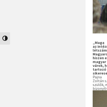
Nagy kontraszt váltása
„Maga
az inté
létszámo
Magyaro
hiszen 
magyar o
várok, 
tartozó
sikeres
Pajna
Zoltán s
szülők, 
bizonyít