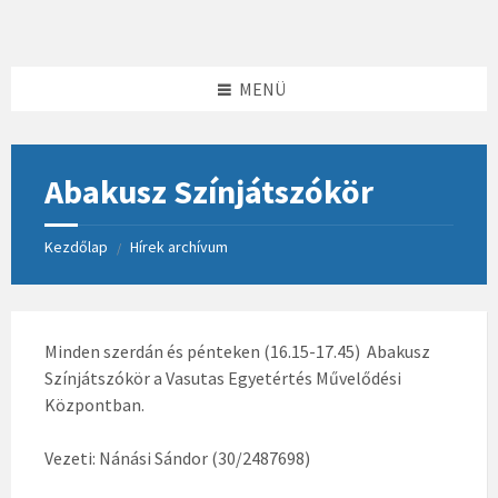
Skip
Skip
Skip
to
to
to
content
left
footer
sidebar
MENÜ
Abakusz Színjátszókör
Kezdőlap
Hírek archívum
/
Minden szerdán és pénteken (16.15-17.45) Abakusz
Színjátszókör a Vasutas Egyetértés Művelődési
Központban.
Vezeti: Nánási Sándor (30/2487698)