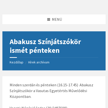
Skip
Skip
Skip
to
to
to
content
left
footer
sidebar
MENÜ
Abakusz Színjátszókör
ismét pénteken
Kezdőlap
Hírek archívum
/
Minden szerdán és pénteken (16.15-17.45) Abakusz
Színjátszókör a Vasutas Egyetértés Művelődési
Központban.