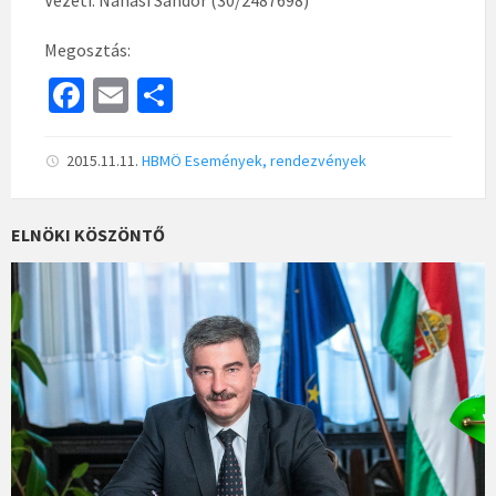
Vezeti: Nánási Sándor (30/2487698)
Megosztás:
Fa
E
S
ce
m
h
b
ai
ar
2015.11.11.
HBMÖ
Események, rendezvények
o
l
e
o
ELNÖKI KÖSZÖNTŐ
k