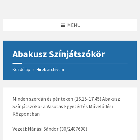
Skip
Skip
Skip
to
to
to
content
left
footer
sidebar
MENÜ
Abakusz Színjátszókör
Kezdőlap
Hírek archívum
/
Minden szerdán és pénteken (16.15-17.45) Abakusz
Színjátszókör a Vasutas Egyetértés Művelődési
Központban.
Vezeti: Nánási Sándor (30/2487698)