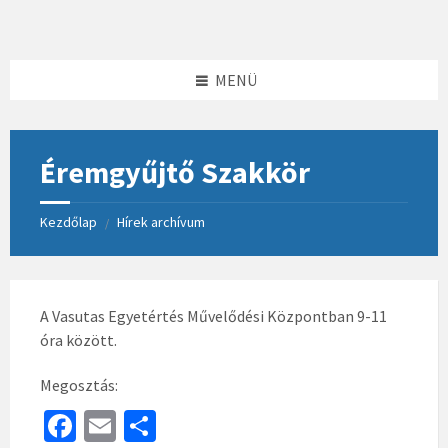
Skip
Skip
Skip
to
to
to
content
left
footer
sidebar
MENÜ
Éremgyűjtő Szakkör
Kezdőlap
Hírek archívum
/
A Vasutas Egyetértés Művelődési Központban 9-11
óra között.
Megosztás:
Fa
E
S