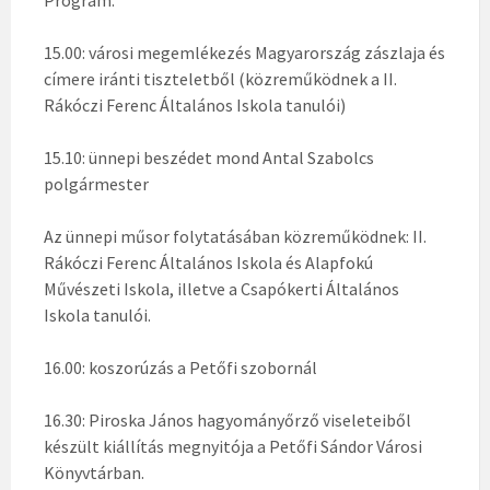
Program:
15.00: városi megemlékezés Magyarország zászlaja és
címere iránti tiszteletből (közreműködnek a II.
Rákóczi Ferenc Általános Iskola tanulói)
15.10: ünnepi beszédet mond Antal Szabolcs
polgármester
Az ünnepi műsor folytatásában közreműködnek: II.
Rákóczi Ferenc Általános Iskola és Alapfokú
Művészeti Iskola, illetve a Csapókerti Általános
Iskola tanulói.
16.00: koszorúzás a Petőfi szobornál
16.30: Piroska János hagyományőrző viseleteiből
készült kiállítás megnyitója a Petőfi Sándor Városi
Könyvtárban.