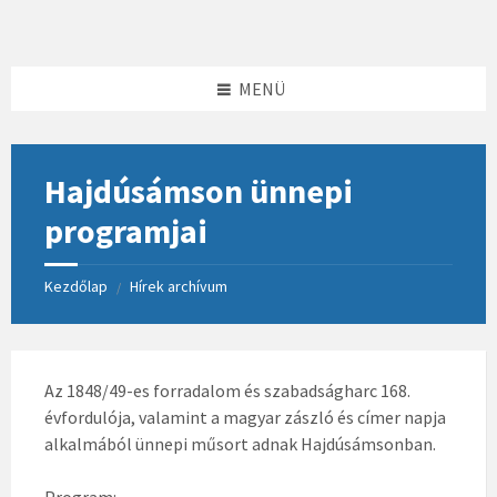
Skip
Skip
Skip
to
to
to
content
left
footer
sidebar
MENÜ
Hajdúsámson ünnepi
programjai
Kezdőlap
Hírek archívum
/
Az 1848/49-es forradalom és szabadságharc 168.
évfordulója, valamint a magyar zászló és címer napja
alkalmából ünnepi műsort adnak Hajdúsámsonban.