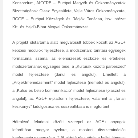
Konzorcium, AICCRE – Európai Megyék és Önkormányzatok
Bizottságának Olasz Egyesülete, Vejle Város Önkormányzata,
RGGE – Európai Községek és Régiók Tanácsa, isw Intézet
Kft. és Hajdú-Bihar Megyei Önkormányzat.
A projekt időtartama alatt megvalósult többek között az AGE+
képzési modulok fejlesztése, a módszertan; tanítási egységek
formátuma, száma; az ellenőrzések eszközei és értékelés
módszertanának egységesítése, a „Kultúrák közötti párbeszéd”
modul fejlesztése (dánul és angolul). Emellett a
„Projektmenedzsment” modul fejlesztése (németül és angolul),
a „Külső és belső kommunikáció” modul fejlesztése (olaszul és
angolul), az AGE+ e-platform fejlesztése, valamint a „Tanári
kézikönyv” kidolgozása és összeállítása is megtörtént.
Hátralévő feladatai között szerepel az AGE+ anyagok
lefordítása magyar nyelvre, a mostani disszeminációs
konferencia szervezése, 2 fő oktató részvétele a hallei ötnapos