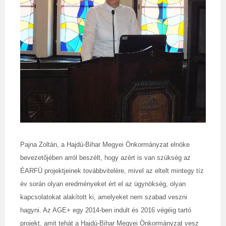
Pajna Zoltán, a Hajdú-Bihar Megyei Önkormányzat elnöke
bevezetőjében arról beszélt, hogy azért is van szükség az
ÉARFÜ projektjeinek továbbvitelére, mivel az eltelt mintegy tíz
év során olyan eredményeket ért el az ügynökség, olyan
kapcsolatokat alakított ki, amelyeket nem szabad veszni
hagyni. Az AGE+ egy 2014-ben indult és 2016 végéig tartó
projekt, amit tehát a Hajdú-Bihar Megyei Önkormányzat vesz