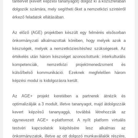
tantervet (kevert képzési tananyagot) dolgoz ki a közszférában
dolgozók számára, mely segítheti őket a nemzetközi szintérről
érkező feladatok ellátásában.
Az előző (AGE) projektben készült egy felmérés elsősorban
önkormányzati alkalmazottak körében, hogy melyek azok a
készségek, melyek a nemzetköziesítéshez szükségesek. Az
értékelés után három készséget azonosítottunk: interkulturális
kompetenciák, nemzetközi projektmenedzsment és
külső/belső kommunikáció. Ezeknek megfelelően három
képzési modul is kidolgozásra került.
Az AGE+ projekt keretében a partnerek átnézik és
optimalizálják a 3 modult, illetve tananyagot, majd átdolgozzák
kevert képzésű tananyaggá, továbbá létrehozzák az
úgynevezett AGE+ e-platformot. A nyílt platform virtuális
testvéri kapcsolatok kiépítésére lesz alkalmas az
önkormányzatok, illetve az ott dolgozó munkavállalók részére,