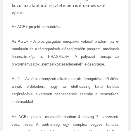
közül az alábbiról részleteiben is érdemes szót
ejteni.
Az AGE+ projekt bemutatása
Az AGE+ – A „közigazgatás európaivá válása” platform az e-
tanulásért és a támogatások elősegítéséért program, amelynek
finanszírozója az ERASMUS+. A pályázat t
émája
az
ö
nkormányzatok „nemzetköziesedésének” elősegítése.
A cél
:
Az önkormányzati alkalmazottak támogatása erősítése
annak érdekében, hogy az élethosszig tartó tanulás
segítségével sikeresen nézhessenek szembe a nemzetközi
kihívásokkal.
Az AGE+ projekt megvalósításában 4 ország 7 szervezete
vesz részt. A partnerség egy komplex vegyes tanulási