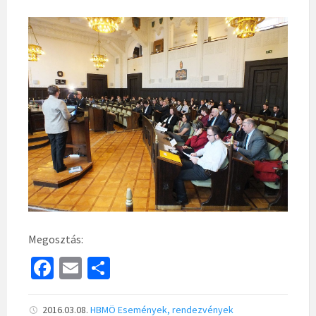
Megosztás:
Fa
E
S
ce
m
h
b
ai
ar
2016.03.08.
HBMÖ
Események, rendezvények