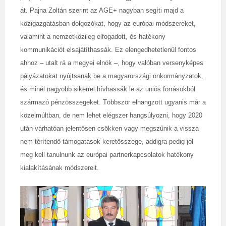
át. Pajna Zoltán szerint az AGE+ nagyban segíti majd a
közigazgatásban dolgozókat, hogy az európai módszereket,
valamint a nemzetközileg elfogadott, és hatékony
kommunikációt elsajátíthassák. Ez elengedhetetlenül fontos
ahhoz – utalt rá a megyei elnök –, hogy valóban versenyképes
pályázatokat nyújtsanak be a magyarországi önkormányzatok,
és minél nagyobb sikerrel hívhassák le az uniós forrásokból
származó pénzösszegeket. Többször elhangzott ugyanis már a
közelmúltban, de nem lehet elégszer hangsúlyozni, hogy 2020
után várhatóan jelentősen csökken vagy megszűnik a vissza
nem térítendő támogatások keretösszege, addigra pedig jól
meg kell tanulnunk az európai partnerkapcsolatok hatékony
kialakításának módszereit.