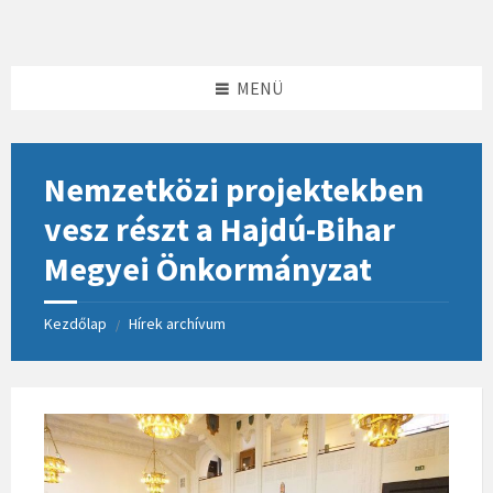
Skip
Skip
Skip
to
to
to
content
left
footer
sidebar
MENÜ
Nemzetközi projektekben
vesz részt a Hajdú-Bihar
Megyei Önkormányzat
Kezdőlap
Hírek archívum
/