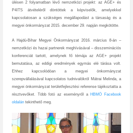
ülésen 2 folyamatban lévő nemzetközi projekt: az AGE+ és
P4ITS átvételéről döntöttek a képviselők, amelyekkel
kapcsolatosan a szükséges megállapodást a társaság és a
megyei önkormányzat 2015. december 29. napján megkötötte.
A Hajdú-Bihar Megyei Önkormányzat 2016. március 8-án –
nemzetközi és hazai partnerek meghívásával – disszeminációs
konferenciát tartott, amelynek fő témája az AGE+ projekt
bemutatása, az eddigi eredmények egymás elé tárása volt.
Ehhez kapcsolódóan a megyei önkormányzat
szerepvállalásával kapcsolatos tudnivalókról Mátrai Melinda, a
megyei önkormányzat területfejlesztési referense tájékoztatta a
résztvevőket. Több fotó az eseményről a
HBMÖ Facebook
oldalán
tekinthető meg.