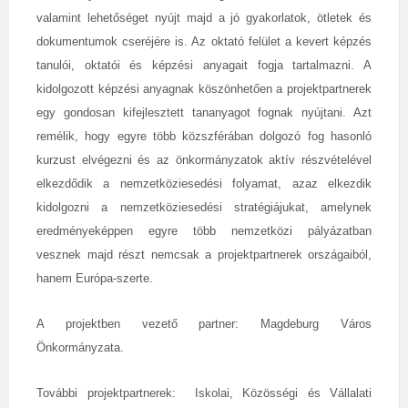
valamint lehetőséget nyújt majd a jó gyakorlatok, ötletek és
dokumentumok cseréjére is. Az oktató felület a kevert képzés
tanulói, oktatói és képzési anyagait fogja tartalmazni. A
kidolgozott képzési anyagnak köszönhetően a projektpartnerek
egy gondosan kifejlesztett tananyagot fognak nyújtani. Azt
remélik, hogy egyre több közszférában dolgozó fog hasonló
kurzust elvégezni és az önkormányzatok aktív részvételével
elkezdődik a nemzetköziesedési folyamat, azaz elkezdik
kidolgozni a nemzetköziesedési stratégiájukat, amelynek
eredményeképpen egyre több nemzetközi pályázatban
vesznek majd részt nemcsak a projektpartnerek országaiból,
hanem Európa-szerte.
A projektben vezető partner: Magdeburg Város
Önkormányzata.
További projektpartnerek: Iskolai, Közösségi és Vállalati