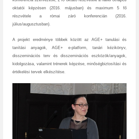
oktatói képzésen (2016. májusban) és maximum 5 fő
részvétele a római záró konferencián (2016.
július/augusztusban).
A projekt eredménye többek között az AGE+ tanulási és
tanítási anyagok, AGE+ e-platform, tanári kézikönyv,
disszeminációs terv és disszeminációs eszközök/anyagok,
kidolgozása, valamint trénerek képzése, minőségbiztosítási és
értékelési tervek elkészítése.