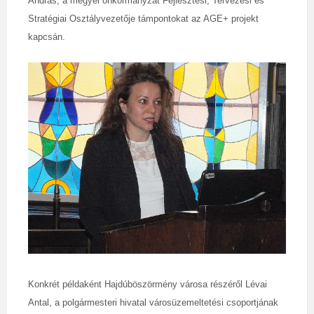
András, a megyei önkormányzat Fejlesztési, Tervezési és
Stratégiai Osztályvezetője támpontokat az AGE+ projekt
kapcsán.
Konkrét példaként Hajdúböszörmény városa részéről Lévai
Antal, a polgármesteri hivatal városüzemeltetési csoportjának