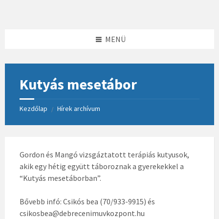
Skip
Skip
Skip
to
to
to
content
left
footer
sidebar
MENÜ
Kutyás mesetábor
Kezdőlap
Hírek archívum
/
Gordon és Mangó vizsgáztatott terápiás kutyusok,
akik egy hétig együtt táboroznak a gyerekekkel a
“Kutyás mesetáborban”.
Bővebb infó: Csikós bea (70/933-9915) és
csikosbea@debrecenimuvkozpont.hu