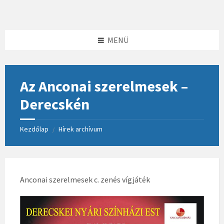
Skip
Skip
Skip
to
to
to
content
left
footer
sidebar
MENÜ
Az Anconai szerelmesek –
Derecskén
Kezdőlap
Hírek archívum
/
Anconai szerelmesek c. zenés vígjáték