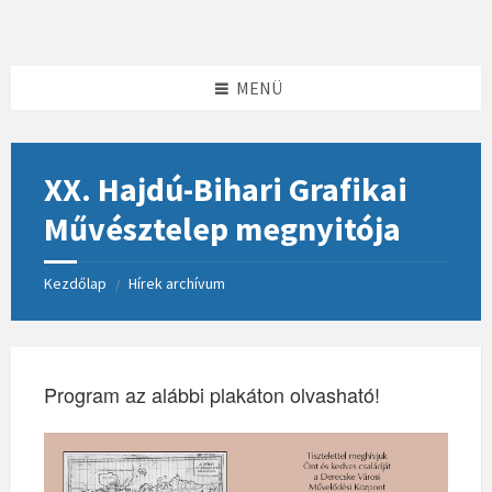
Skip
Skip
Skip
to
to
to
content
left
footer
sidebar
MENÜ
XX. Hajdú-Bihari Grafikai
Művésztelep megnyitója
Kezdőlap
Hírek archívum
/
Program az alábbi plakáton olvasható!