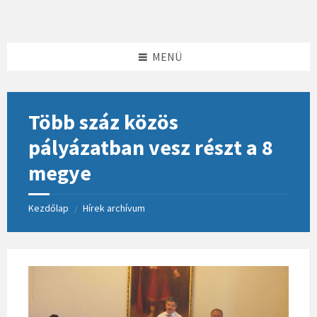
Skip
Skip
Skip
to
to
to
content
left
footer
sidebar
MENÜ
Több száz közös
pályázatban vesz részt a 8
megye
Kezdőlap
Hírek archívum
/