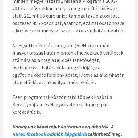
minden megye részéről, hiszen a Program a 2003-
2013-as időszakban a teljes megvalósítási időszak
alatt 211 millió euró uniós támogatást biztosított
összesen 455 közös pályázathoz, ezáltal ösztönözve
a közös kezdeményezéseket az országhatár mentén.
Az Együttműködési Program (ROHU) a román–
magyar országhatár mentén elhelyezkedő területek
számára adja meg a fejlődés lehetőségét,
ösztönözve a határvidék integrációját, az
együttműködés felélénkítését, illetve az államhatár
által előidézett akadályok mérséklését.
Ezen programnak köszönhető többek között a
Berettyóújfalu és Nagyvárad között megépült
kerékpárút is.
Honlapunk képei rájuk kattintva nagyíthatók. A
HBMÖ facebook oldalán képgaléria
tekinthető meg.