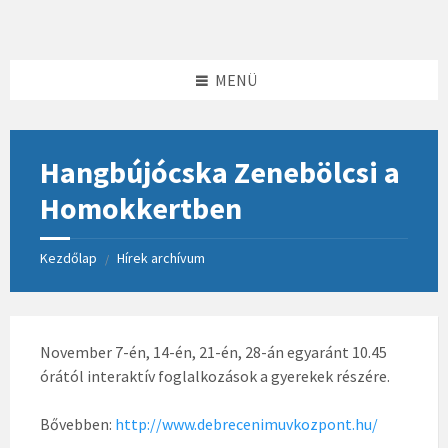
Skip
Skip
Skip
to
to
to
content
left
footer
sidebar
MENÜ
Hangbújócska Zenebölcsi a
Homokkertben
Kezdőlap
Hírek archívum
/
November 7-én, 14-én, 21-én, 28-án egyaránt 10.45
órától interaktív foglalkozások a gyerekek részére.
Bővebben:
http://www.debrecenimuvkozpont.hu/