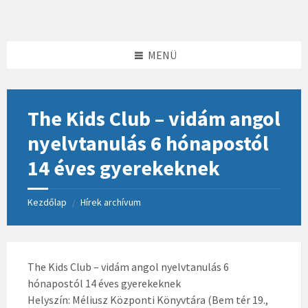
Skip
Skip
Skip
to
to
to
content
left
footer
sidebar
MENÜ
The Kids Club – vidám angol
nyelvtanulás 6 hónapostól
14 éves gyerekeknek
Kezdőlap
Hírek archívum
/
The Kids Club – vidám angol nyelvtanulás 6
hónapostól 14 éves gyerekeknek
Helyszín: Méliusz Központi Könyvtára (Bem tér 19.,