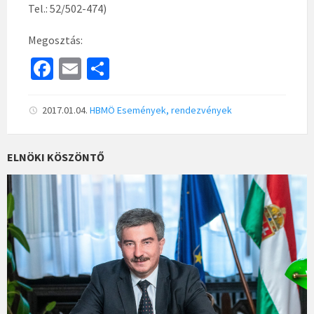
Tel.: 52/502-474)
Megosztás:
Fa
E
S
ce
m
h
b
ai
ar
2017.01.04.
HBMÖ
Események, rendezvények
o
l
e
o
ELNÖKI KÖSZÖNTŐ
k