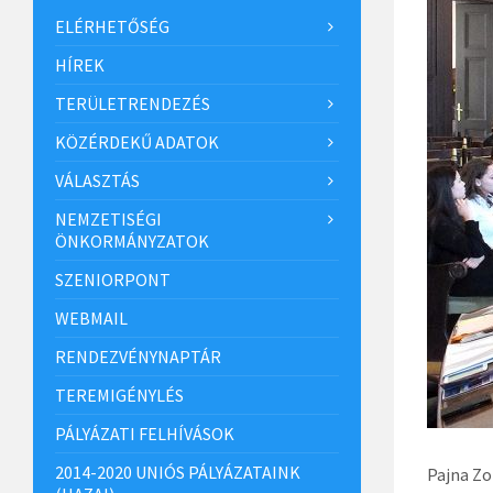
ELÉRHETŐSÉG
HÍREK
TERÜLETRENDEZÉS
KÖZÉRDEKŰ ADATOK
VÁLASZTÁS
NEMZETISÉGI
ÖNKORMÁNYZATOK
SZENIORPONT
WEBMAIL
RENDEZVÉNYNAPTÁR
TEREMIGÉNYLÉS
PÁLYÁZATI FELHÍVÁSOK
2014-2020 UNIÓS PÁLYÁZATAINK
Pajna Zo