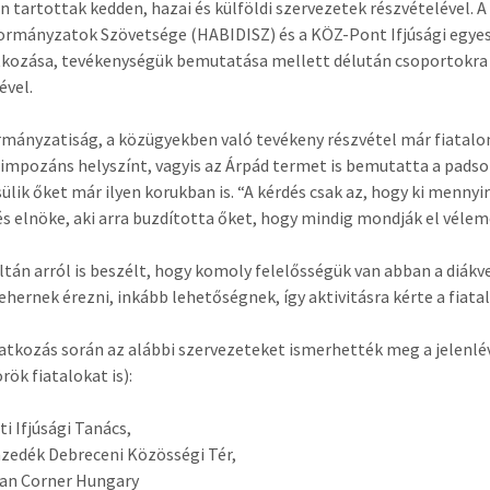
 tartottak kedden, hazai és külföldi szervezetek részvételével. 
rmányzatok Szövetsége (HABIDISZ) és a KÖZ-Pont Ifjúsági egyes
ozása, tevékenységük bemutatása mellett délután csoportokra 
ével.
mányzatiság, a közügyekben való tevékeny részvétel már fiatalo
az impozáns helyszínt, vagyis az Árpád termet is bemutatta a padso
lik őket már ilyen korukban is. “A kérdés csak az, hogy ki mennyir
s elnöke, aki arra buzdította őket, hogy mindig mondják el vélemé
ltán arról is beszélt, hogy komoly felelősségük van abban a di
ehernek érezni, inkább lehetőségnek, így aktivitásra kérte a fiatal
tkozás során az alábbi szervezeteket ismerhették meg a jelenlé
örök fiatalokat is):
i Ifjúsági Tanács,
zedék Debreceni Közösségi Tér,
can Corner Hungary