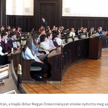
ltán, a Hajdú-Bihar Megyei Önkormányzat elnöke nyitotta meg a