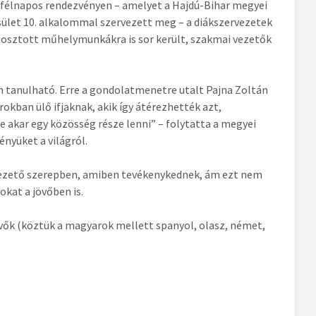
A félnapos rendezvényen – amelyet a Hajdú-Bihar megyei
ület 10. alkalommal szervezett meg – a diákszervezetek
osztott műhelymunkákra is sor került, szakmai vezetők
n tanulható. Erre a gondolatmenetre utalt Pajna Zoltán
rokban ülő ifjaknak, akik így átérezhették azt,
e akar egy közösség része lenni” – folytatta a megyei
nyüket a világról.
ákvezető szerepben, amiben tevékenykednek, ám ezt nem
okat a jövőben is.
vők (köztük a magyarok mellett spanyol, olasz, német,