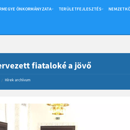
RMEGYE ÖNKORMÁNYZATA
TERÜLETFEJLESZTÉS
NEMZETKÖ
ervezett fiataloké a jövő
Hírek archívum
/