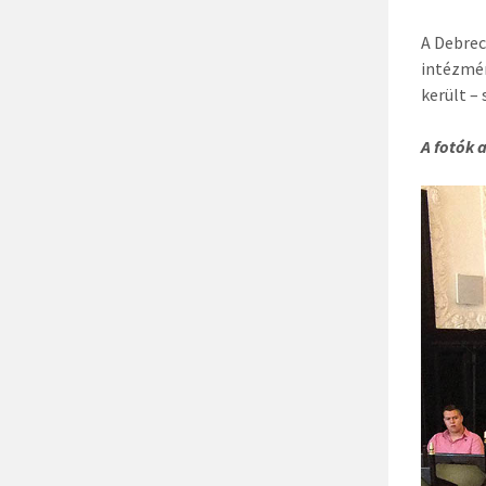
A Debrec
intézmén
került –
A fotók 