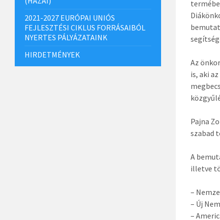
(HAZAI)
termében
Diákönko
2021-2027 EURÓPAI UNIÓS
bemutatk
FEJLESZTÉSI CIKLUS FORRÁSAIBÓL
NYERTES PÁLYÁZATAINK
segítség
HIRDETMÉNYEK
Az önkor
is, aki 
megbecsü
közgyűlé
Pajna Zo
szabad t
A bemuta
illetve t
– Nemzet
– Új Nem
– Ameri