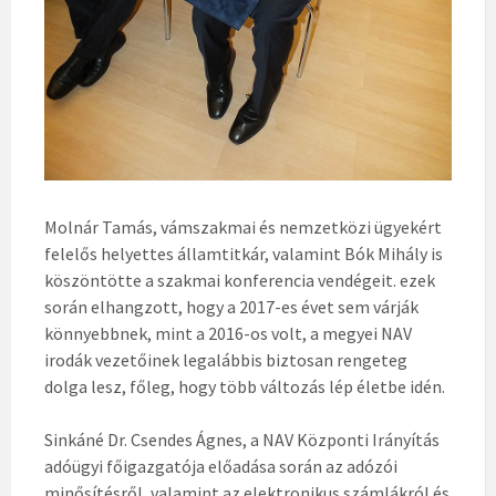
Molnár Tamás, vámszakmai és nemzetközi ügyekért
felelős helyettes államtitkár, valamint Bók Mihály is
köszöntötte a szakmai konferencia vendégeit. ezek
során elhangzott, hogy a 2017-es évet sem várják
könnyebbnek, mint a 2016-os volt, a megyei NAV
irodák vezetőinek legalábbis biztosan rengeteg
dolga lesz, főleg, hogy több változás lép életbe idén.
Sinkáné Dr. Csendes Ágnes, a NAV Központi Irányítás
adóügyi főigazgatója előadása során az adózói
minősítésről, valamint az elektronikus számlákról és