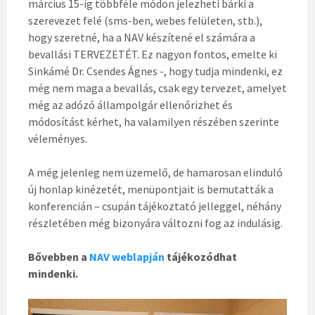
március 15-ig többféle módon jelezheti bárki a
szerevezet felé (sms-ben, webes felületen, stb.),
hogy szeretné, ha a NAV készítené el számára a
bevallási TERVEZETÉT. Ez nagyon fontos, emelte ki
Sinkámé Dr. Csendes Ágnes -, hogy tudja mindenki, ez
még nem maga a bevallás, csak egy tervezet, amelyet
még az adózó állampolgár ellenőrizhet és
módosítást kérhet, ha valamilyen részében szerinte
véleményes.
A még jelenleg nem üzemelő, de hamarosan elinduló
új honlap kinézetét, menüpontjait is bemutatták a
konferencián – csupán tájékoztató jelleggel, néhány
részletében még bizonyára változni fog az indulásig.
Bővebben a
NAV weblapján
tájékozódhat
mindenki.