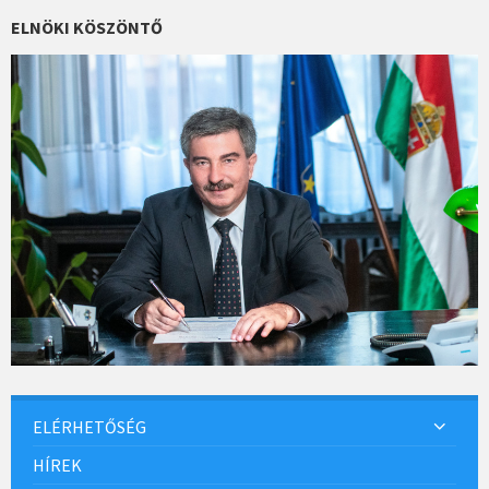
o
ELNÖKI KÖSZÖNTŐ
k
ELÉRHETŐSÉG
HÍREK