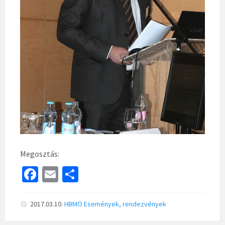
Megosztás:
Fa
E
S
ce
m
h
b
ai
ar
2017.03.10.
HBMÖ
Események, rendezvények
o
l
e