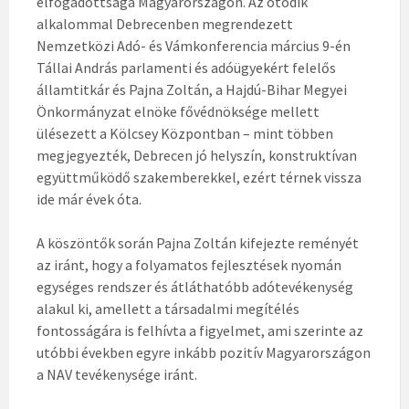
elfogadottsága Magyarországon. Az ötödik
alkalommal Debrecenben megrendezett
Nemzetközi Adó- és Vámkonferencia március 9-én
Tállai András parlamenti és adóügyekért felelős
államtitkár és Pajna Zoltán, a Hajdú-Bihar Megyei
Önkormányzat elnöke fővédnöksége mellett
ülésezett a Kölcsey Központban – mint többen
megjegyezték, Debrecen jó helyszín, konstruktívan
együttműködő szakemberekkel, ezért térnek vissza
ide már évek óta.
A köszöntők során Pajna Zoltán kifejezte reményét
az iránt, hogy a folyamatos fejlesztések nyomán
egységes rendszer és átláthatóbb adótevékenység
alakul ki, amellett a társadalmi megítélés
fontosságára is felhívta a figyelmet, ami szerinte az
utóbbi években egyre inkább pozitív Magyarországon
a NAV tevékenysége iránt.