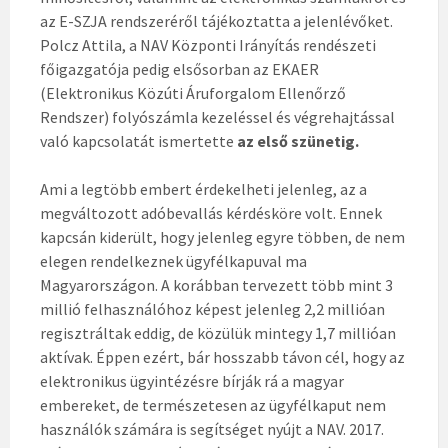
az E-SZJA rendszeréről tájékoztatta a jelenlévőket.
Polcz Attila, a NAV Központi Irányítás rendészeti
főigazgatója pedig elsősorban az EKAER
(Elektronikus Közúti Áruforgalom Ellenőrző
Rendszer) folyószámla kezeléssel és végrehajtással
való kapcsolatát ismertette
az első szünetig.
Ami a legtöbb embert érdekelheti jelenleg, az a
megváltozott adóbevallás kérdésköre volt. Ennek
kapcsán kiderült, hogy jelenleg egyre többen, de nem
elegen rendelkeznek ügyfélkapuval ma
Magyarországon. A korábban tervezett több mint 3
millió felhasználóhoz képest jelenleg 2,2 millióan
regisztráltak eddig, de közülük mintegy 1,7 millióan
aktívak. Éppen ezért, bár hosszabb távon cél, hogy az
elektronikus ügyintézésre bírják rá a magyar
embereket, de természetesen az ügyfélkaput nem
használók számára is segítséget nyújt a NAV. 2017.