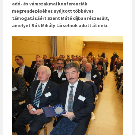
adó- és vámszakmai konferenciák
megrendezéséhez nyújtott többéves
támogatásáért Szent Máté díjban részesült,
amelyet Bók Mihály társelnök adott át neki.