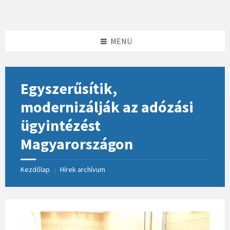
Skip
Skip
Skip
to
to
to
content
left
footer
sidebar
MENÜ
Egyszerűsítik,
modernizálják az adózási
ügyintézést
Magyarországon
Kezdőlap
Hírek archívum
/