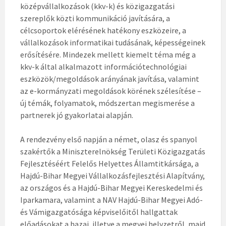
középvállalkozások (kkv-k) és közigazgatási
szereplők közti kommunikáció javítására, a
célcsoportok elérésének hatékony eszközeire, a
vállalkozások informatikai tudásának, képességeinek
erősítésére. Mindezek mellett kiemelt téma még a
kkv-k által alkalmazott információtechnológiai
eszközök/megoldások arányának javítása, valamint
az e-kormányzati megoldások körének szélesítése –
új témák, folyamatok, módszertan megismerése a
partnerek jó gyakorlatai alapján.
A rendezvény első napján a német, olasz és spanyol
szakértők a Miniszterelnökség Területi Közigazgatás
Fejlesztéséért Felelős Helyettes Államtitkársága, a
Hajdú-Bihar Megyei Vállalkozásfejlesztési Alapítvány,
az országos és a Hajdú-Bihar Megyei Kereskedelmi és
Iparkamara, valamint a NAV Hajdú-Bihar Megyei Adó-
és Vámigazgatósága képviselőitől hallgattak
előadásokat a hazai, illetve a megyei helyzetről, majd