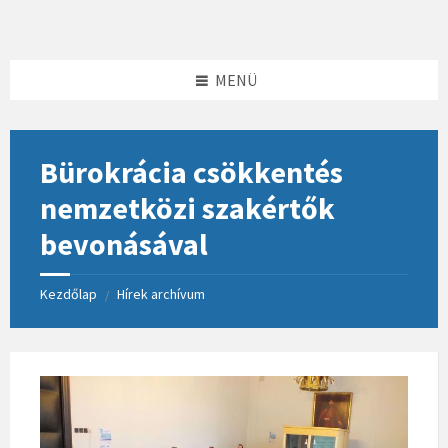
Skip
Skip
Skip
to
to
to
content
left
footer
sidebar
MENÜ
Bürokrácia csökkentés
nemzetközi szakértők
bevonásával
Kezdőlap
Hírek archívum
/