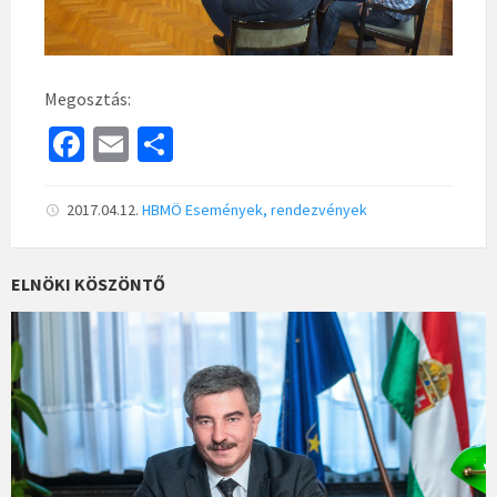
Megosztás:
Fa
E
S
ce
m
h
b
ai
ar
2017.04.12.
HBMÖ
Események, rendezvények
o
l
e
o
ELNÖKI KÖSZÖNTŐ
k