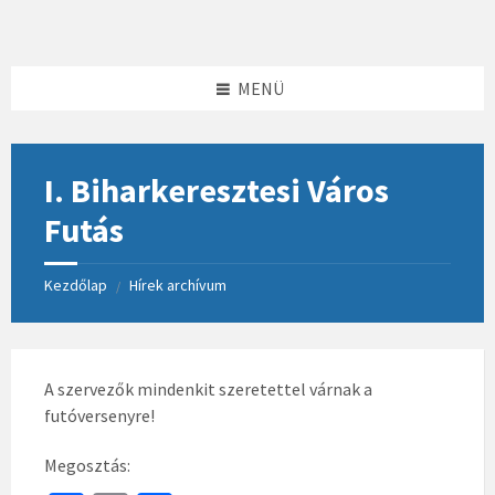
Skip
Skip
Skip
to
to
to
content
left
footer
sidebar
MENÜ
I. Biharkeresztesi Város
Futás
Kezdőlap
Hírek archívum
/
A szervezők mindenkit szeretettel várnak a
futóversenyre!
Megosztás: