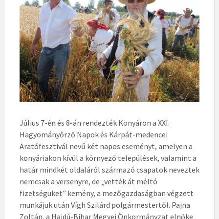
Július 7-én és 8-án rendezték Konyáron a XXI.
Hagyományőrző Napok és Kárpát-medencei
Aratófesztivál nevű két napos eseményt, amelyen a
konyáriakon kívül a környező települések, valamint a
határ mindkét oldaláról származó csapatok neveztek
nemcsak a versenyre, de „vették át méltó
fizetségüket” kemény, a mezőgazdaságban végzett
munkájuk után Vígh Szilárd polgármestertől. Pajna
Zoltán, a Hajdú-Bihar Megyei Önkormányzat elnöke