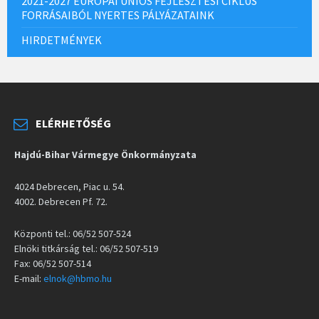
2021-2027 EURÓPAI UNIÓS FEJLESZTÉSI CIKLUS
FORRÁSAIBÓL NYERTES PÁLYÁZATAINK
HIRDETMÉNYEK
ELÉRHETŐSÉG
Hajdú-Bihar Vármegye Önkormányzata
4024 Debrecen, Piac u. 54.
4002. Debrecen Pf. 72.
Központi tel.: 06/52 507-524
Elnöki titkárság tel.: 06/52 507-519
Fax: 06/52 507-514
E-mail:
elnok@hbmo.hu