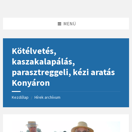
Skip
Skip
Skip
to
to
to
content
left
footer
sidebar
MENÜ
Kötélvetés,
kaszakalapálás,
parasztreggeli, kézi aratás
Konyáron
Kezdőlap
Hírek archívum
/