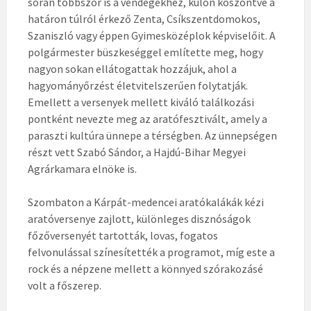
során többször is a vendégekhez, külön köszöntve a
határon túlról érkező Zenta, Csíkszentdomokos,
Szaniszló vagy éppen Gyimesközéplok képviselőit. A
polgármester büszkeséggel említette meg, hogy
nagyon sokan ellátogattak hozzájuk, ahol a
hagyományőrzést életvitelszerűen folytatják.
Emellett a versenyek mellett kiváló találkozási
pontként nevezte meg az aratófesztivált, amely a
paraszti kultúra ünnepe a térségben. Az ünnepségen
részt vett Szabó Sándor, a Hajdú-Bihar Megyei
Agrárkamara elnöke is.
Szombaton a Kárpát-medencei aratókalákák kézi
aratóversenye zajlott, különleges disznóságok
főzőversenyét tartották, lovas, fogatos
felvonulással színesítették a programot, míg este a
rock és a népzene mellett a könnyed szórakozásé
volt a főszerep.