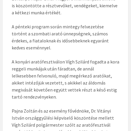
is köszöntötte a résztvevőket, vendégeket, kiemelve
a kétkezi munka értékét.
A pénteki program során mintegy felvezetése
történt a szombati arató ünnepségnek, számos
érdekes, a fiataloknak és idősebbeknek egyaránt
kedves eseménnyel.
A konyári aratófesztiválon Vígh Szilárd fogadta a kora
reggeli munkájuk után fáradtan, de annál
lelkesebben felvonuló, majd megérkező aratókat,
akiket intézőjük vezetett, s akikkel az áldomás
megivását követően együtt vettek részt a késő estig
tartó rendezvényeken.
Pajna Zoltán és az esemény fővédnöke, Dr. Vitányi
István országgyűlési képviselő köszöntése mellett
Vígh Szilárd polgármester szólt az aratófesztivál