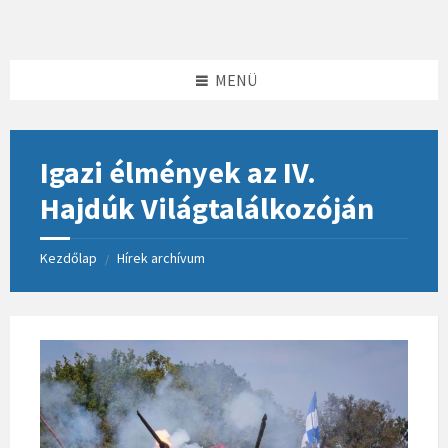
Skip
Skip
Skip
to
to
to
content
left
footer
sidebar
MENÜ
Igazi élmények az IV.
Hajdúk Világtalálkozóján
Kezdőlap
Hírek archívum
/