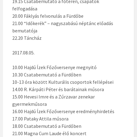
19.15 Csatabemutató a főtéren, csapatok
felfogadása
20.00 Fáklyás felvonulás a Fürdőbe
21.00 “Időkerék” – nagyszabású néptánc előadás
bemutatója
22.20 Táncház
2017.08.05.
10.00 Hajdú Ízek Főzőversenye megnyitó
10.30 Csatabemutató a Fürdőben
10-13 óra között Kulturális csoportok fellépései
14.00 R. Kárpáti Péter és barátainak műsora
15.00 Hevesi Imre és a Zűrzavar zenekar
gyermekműsora
16.00 Hajdú Ízek Főzőversenye eredményhirdetés
17.00 Pataky Attila műsora
18.00 Csatabemutató a Fürdőben
21.00 Magna Cum Laude élő koncert