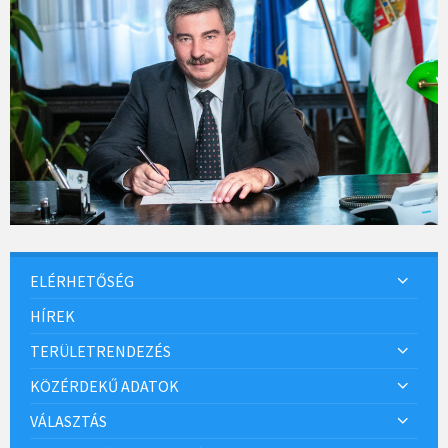
ELÉRHETŐSÉG
HÍREK
TERÜLETRENDEZÉS
KÖZÉRDEKŰ ADATOK
VÁLASZTÁS