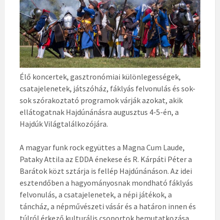
Élő koncertek, gasztronómiai különlegességek,
csatajelenetek, játszóház, fáklyás felvonulás és sok-
sok szórakoztató programok várják azokat, akik
ellátogatnak Hajdúnánásra augusztus 4-5-én, a
Hajdúk Világtalálkozójára.
A magyar funk rock együttes a Magna Cum Laude,
Pataky Attila az EDDA énekese és R. Kárpáti Péter a
Barátok közt sztárja is fellép Hajdúnánáson. Az idei
esztendőben a hagyományosnak mondható fáklyás
felvonulás, a csatajelenetek, a népi játékok, a
táncház, a népművészeti vásár és a határon innen és
túlról érkező kulturális csoportok bemutatkozása