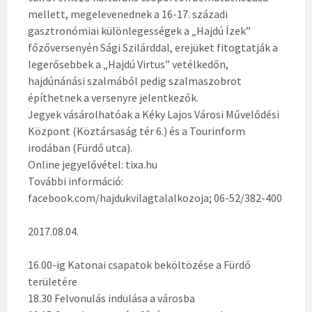
mellett, megelevenednek a 16-17. századi
gasztronómiai különlegességek a „Hajdú Ízek”
főzőversenyén Sági Szilárddal, erejüket fitogtatják a
legerősebbek a „Hajdú Virtus” vetélkedőn,
hajdúnánási szalmából pedig szalmaszobrot
építhetnek a versenyre jelentkezők.
Jegyek vásárolhatóak a Kéky Lajos Városi Művelődési
Központ (Köztársaság tér 6.) és a Tourinform
irodában (Fürdő utca).
Online jegyelővétel: tixa.hu
További információ:
facebook.com/hajdukvilagtalalkozoja; 06-52/382-400
2017.08.04.
16.00-ig Katonai csapatok beköltözése a Fürdő
területére
18.30 Felvonulás indulása a városba