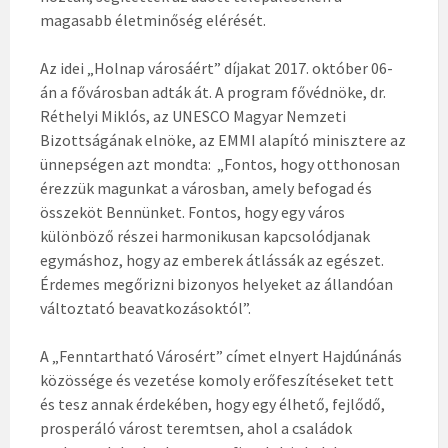
magasabb életminőség elérését.
Az idei „Holnap városáért” díjakat 2017. október 06-
án a fővárosban adták át. A program fővédnöke, dr.
Réthelyi Miklós, az UNESCO Magyar Nemzeti
Bizottságának elnöke, az EMMI alapító minisztere az
ünnepségen azt mondta: „Fontos, hogy otthonosan
érezzük magunkat a városban, amely befogad és
összeköt Bennünket. Fontos, hogy egy város
különböző részei harmonikusan kapcsolódjanak
egymáshoz, hogy az emberek átlássák az egészet.
Érdemes megőrizni bizonyos helyeket az állandóan
változtató beavatkozásoktól”.
A „Fenntartható Városért” címet elnyert Hajdúnánás
közössége és vezetése komoly erőfeszítéseket tett
és tesz annak érdekében, hogy egy élhető, fejlődő,
prosperáló várost teremtsen, ahol a családok