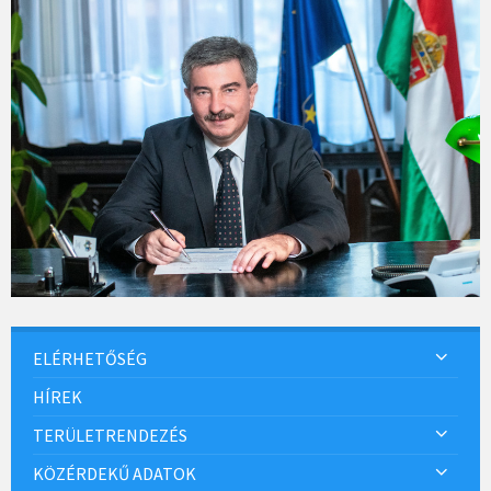
ELÉRHETŐSÉG
HÍREK
TERÜLETRENDEZÉS
KÖZÉRDEKŰ ADATOK