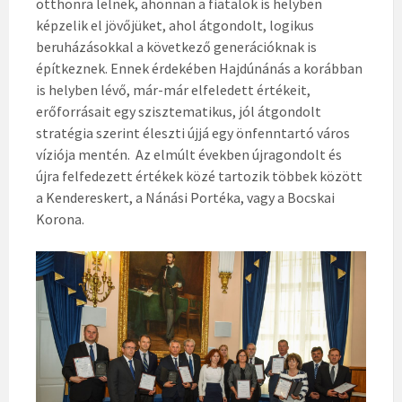
otthonra lelnek, ahonnan a fiatalok is helyben
képzelik el jövőjüket, ahol átgondolt, logikus
beruházásokkal a következő generációknak is
építkeznek. Ennek érdekében Hajdúnánás a korábban
is helyben lévő, már-már elfeledett értékeit,
erőforrásait egy szisztematikus, jól átgondolt
stratégia szerint éleszti újjá egy önfenntartó város
víziója mentén. Az elmúlt években újragondolt és
újra felfedezett értékek közé tartozik többek között
a Kendereskert, a Nánási Portéka, vagy a Bocskai
Korona.