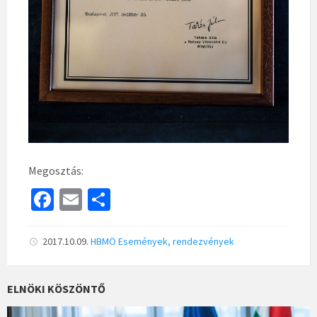
Megosztás:
Fa
E
S
ce
m
h
b
ai
ar
2017.10.09.
HBMÖ
Események, rendezvények
o
l
e
o
ELNÖKI KÖSZÖNTŐ
k