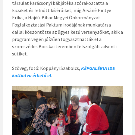
társulat karácsonyi bábjátéka szórakoztatta a
kicsiket és felnőtt kísérőiket, míg Árváné Pintye
Erika, a Hajdú-Bihar Megyei Önkormányzat
Foglalkoztatási Paktum irodájának munkatársa
dallal köszöntötte az ügyes kezű versenyzőket, akik a
program végén jóízűen fogyaszthatták el a
szomszédos Bocskai teremben felszolgált adventi
sütiket.
Szöveg, fotó: Koppányi Szabolcs,
KÉPGALÉRIA IDE
kattintva érhető el
.