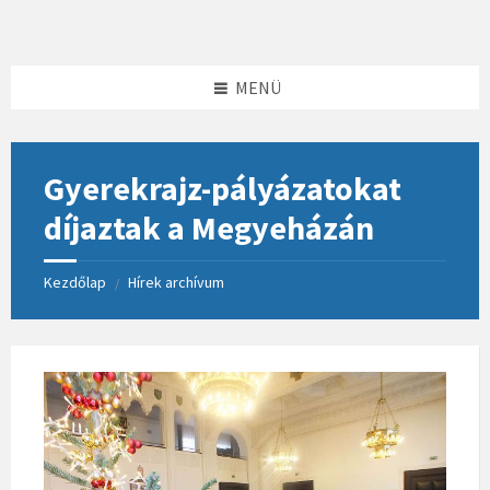
Skip
Skip
Skip
to
to
to
content
left
footer
sidebar
MENÜ
Gyerekrajz-pályázatokat
díjaztak a Megyeházán
Kezdőlap
Hírek archívum
/