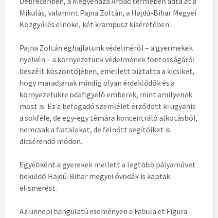
Debrecenben, a Megyeháza Árpád termében adta át a
Mikulás, valamint Pajna Zoltán, a Hajdú-Bihar Megyei
Közgyűlés elnöke, két krampusz kíséretében.
Pajna Zoltán éghajlatunk védelméről – a gyermekek
nyelvén – a környezetünk védelmének fontosságáról
beszélt köszöntőjében, emellett biztatta a kicsiket,
hogy maradjanak mindig olyan érdeklődők és a
környezetükre odafigyelő emberek, mint amilyenek
most is. Ez a befogadó szemlélet érződött ki ugyanis
a sokféle, de egy-egy témára koncentráló alkotásból,
nemcsak a fiatalokat, de felnőtt segítőiket is
dicsérendő módon.
Egyébként a gyerekek mellett a legtöbb pályaművet
beküldő Hajdú-Bihar megyei óvodák is kaptak
elismerést.
Az ünnepi hangulatú eseményen a Fabula et Figura