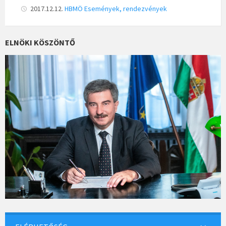
b
ai
ar
2017.12.12.
HBMÖ
Események, rendezvények
o
l
e
o
ELNÖKI KÖSZÖNTŐ
k