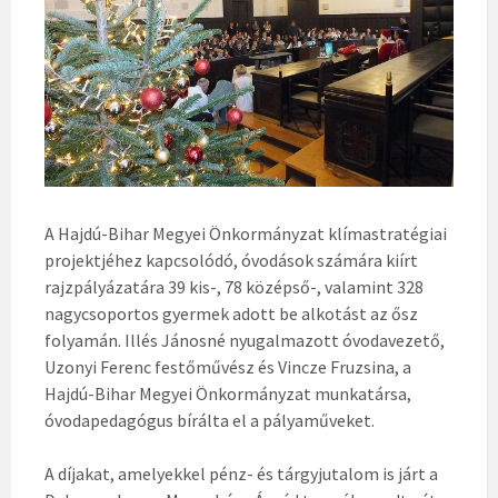
A Hajdú-Bihar Megyei Önkormányzat klímastratégiai
projektjéhez kapcsolódó, óvodások számára kiírt
rajzpályázatára 39 kis-, 78 középső-, valamint 328
nagycsoportos gyermek adott be alkotást az ősz
folyamán. Illés Jánosné nyugalmazott óvodavezető,
Uzonyi Ferenc festőművész és Vincze Fruzsina, a
Hajdú-Bihar Megyei Önkormányzat munkatársa,
óvodapedagógus bírálta el a pályaműveket.
A díjakat, amelyekkel pénz- és tárgyjutalom is járt a