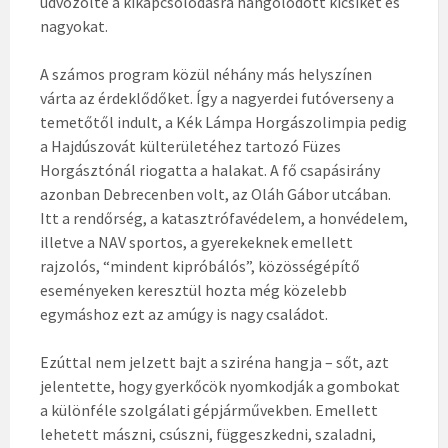
üdvözölte a kikapcsolódásra hangolódott kicsiket és
nagyokat.
A számos program közül néhány más helyszínen
várta az érdeklődőket. Így a nagyerdei futóverseny a
temetőtől indult, a Kék Lámpa Horgászolimpia pedig
a Hajdúszovát külterületéhez tartozó Füzes
Horgásztónál riogatta a halakat. A fő csapásirány
azonban Debrecenben volt, az Oláh Gábor utcában.
Itt a rendőrség, a katasztrófavédelem, a honvédelem,
illetve a NAV sportos, a gyerekeknek emellett
rajzolós, “mindent kipróbálós”, közösségépítő
eseményeken keresztül hozta még közelebb
egymáshoz ezt az amúgy is nagy családot.
Ezúttal nem jelzett bajt a sziréna hangja – sőt, azt
jelentette, hogy gyerkőcök nyomkodják a gombokat
a különféle szolgálati gépjárművekben. Emellett
lehetett mászni, csúszni, függeszkedni, szaladni,