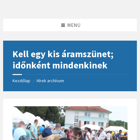
Skip
Skip
Skip
to
to
to
content
left
footer
sidebar
MENÜ
Kell egy kis áramszünet;
időnként mindenkinek
Kezdőlap
Hírek archívum
/