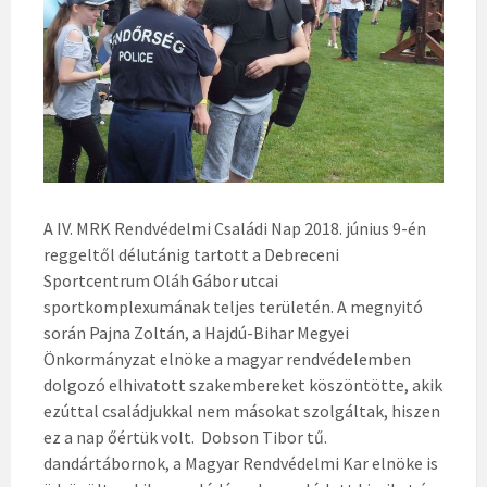
A IV. MRK Rendvédelmi Családi Nap 2018. június 9-én
reggeltől délutánig tartott a Debreceni
Sportcentrum Oláh Gábor utcai
sportkomplexumának teljes területén. A megnyitó
során Pajna Zoltán, a Hajdú-Bihar Megyei
Önkormányzat elnöke a magyar rendvédelemben
dolgozó elhivatott szakembereket köszöntötte, akik
ezúttal családjukkal nem másokat szolgáltak, hiszen
ez a nap őértük volt. Dobson Tibor tű.
dandártábornok, a Magyar Rendvédelmi Kar elnöke is