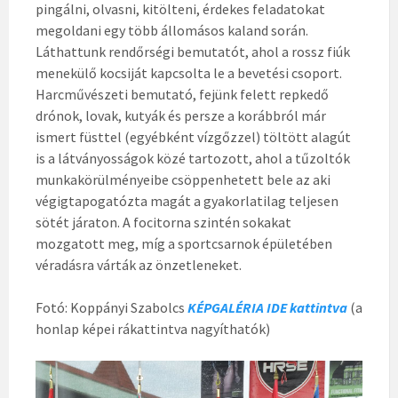
pingálni, olvasni, kitölteni, érdekes feladatokat
megoldani egy több állomásos kaland során.
Láthattunk rendőrségi bemutatót, ahol a rossz fiúk
menekülő kocsiját kapcsolta le a bevetési csoport.
Harcművészeti bemutató, fejünk felett repkedő
drónok, lovak, kutyák és persze a korábbról már
ismert füsttel (egyébként vízgőzzel) töltött alagút
is a látványosságok közé tartozott, ahol a tűzoltók
munkakörülményeibe csöppenhetett bele az aki
végigtapogatózta magát a gyakorlatilag teljesen
sötét járaton. A focitorna szintén sokakat
mozgatott meg, míg a sportcsarnok épületében
véradásra várták az önzetleneket.
Fotó: Koppányi Szabolcs
KÉPGALÉRIA IDE kattintva
(a
honlap képei rákattintva nagyíthatók)