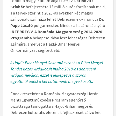
többit a magyar állam adja (10%). A
Latinovits
Színház
befejezésére 13 millió eurót fordítanak majd,
s a tervek szerint a 2020-as években két magas
színvonalú színháza lehet Debrecennek – mondta
Dr.
Papp László
polgármester. Mindez a határon átnyúló
INTERREG V-A Románia-Magyarország 2014-2020
Programba
bekapcsolódva lesz lehetséges Debrecen
számára, amelyet a Hajdú-Bihar Megyei
Önkormányzat segített elő.
A Hajdú-Bihar Megyei Önkormányzat és a Bihar Megyei
Tanács közös virágkocsit indít a 2018-as debreceni
virágkarneválon, ezzel is jelképezve a szoros
együttműködést a két határmenti megye között..
Ennek részeként a Románia-Magyarország Határ
Menti Együttműködési Program ellenőrző
bizottsága támogatta a Hajdú-Bihar megye és
Debrecen kulturális életének fejlesztését célzó két