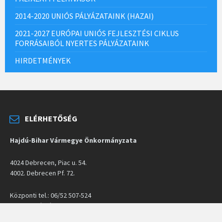
2014-2020 UNIÓS PÁLYÁZATAINK (HAZAI)
2021-2027 EURÓPAI UNIÓS FEJLESZTÉSI CIKLUS
FORRÁSAIBÓL NYERTES PÁLYÁZATAINK
HIRDETMÉNYEK
ELÉRHETŐSÉG
Hajdú-Bihar Vármegye Önkormányzata
4024 Debrecen, Piac u. 54.
4002. Debrecen Pf. 72.
Központi tel.: 06/52 507-524
Elnöki titkárság tel.: 06/52 507-519
Fax: 06/52 507-514