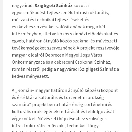
nagyváradi
Szigligeti Színház
közötti
együttműködést fejlesztenék. Infrastrukturális,
műszaki és technikai fejlesztéseket és
eszközbeszerzéseket valósítanának meg a két
intézményben, illetve közös színházi előadásokat és
egyéb, határon átnyúló közös szakmai és művészeti
tevékenységeket szerveznének. A projekt résztvevője
magyar oldalról Debrecen Megyei Jogú Város
Önkormányzata és a debreceni Csokonai Színház,
román részről pedig a nagyváradi Szigligeti Színház a
kedvezményezett.
A „Román–magyar határon átnyúló képzési központ
és értéktár a kulturális és történelmi örökség
számára” projektben a határtérség történelmi és
kulturális örökségének feltárását és feldolgozását
végeznék el. Művészeti képzésekhez szükséges
infrastrukturális, műszaki, technikai, tárgyi