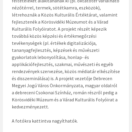
feltételeket alakítanának ki (pl. oktatótér variálható
nézőtérrel, termek, sötétkamra, eszközök),
létrehoznák a Közös Kulturális Értéktárat, valamint
fejlesztenék a Körösvidéki Múzeumot és a Várad
Kulturális Folyóiratot. A projekt részét képezik
továbbá közös képzési és értékmegőrzési
tevékenységek (pl. értékek digitalizációja,
tananyagfejlesztés, képzések és művészeti
gyakorlatok lebonyolítása, honlap- és
applikációfejlesztés, szakmai, művészeti és egyéb
rendezvények szervezése, közös médiatár elkészítése
és disszeminálása) is. A projekt vezetője Debrecen
Megyei Jogú Város Önkormányzata, magyar oldalról
a debreceni Csokonai Színház, román részről pedig a
Körösvidéki Múzeum és a Várad Kulturális Folyóirat a
kedvezményezett.
A fotókra kattintva nagyíthatók.