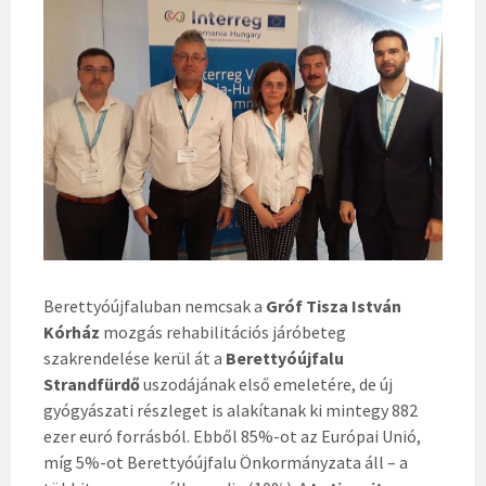
Berettyóújfaluban nemcsak a
Gróf Tisza István
Kórház
mozgás rehabilitációs járóbeteg
szakrendelése kerül át a
Berettyóújfalu
Strandfürdő
uszodájának első emeletére, de új
gyógyászati részleget is alakítanak ki mintegy 882
ezer euró forrásból. Ebből 85%-ot az Európai Unió,
míg 5%-ot Berettyóújfalu Önkormányzata áll – a