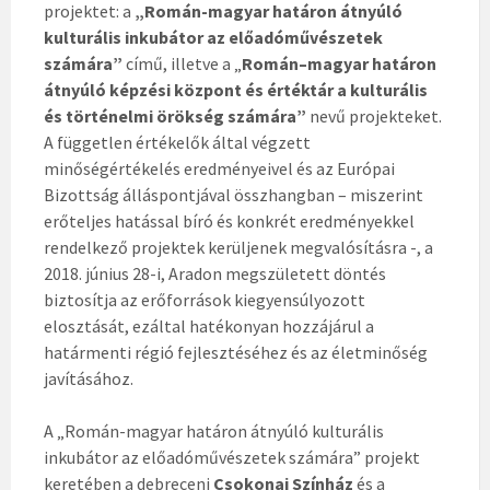
projektet: a
„Román-magyar határon átnyúló
kulturális inkubátor az előadóművészetek
számára”
című, illetve a „
Román–magyar határon
átnyúló képzési központ és értéktár a kulturális
és történelmi örökség számára”
nevű projekteket.
A független értékelők által végzett
minőségértékelés eredményeivel és az Európai
Bizottság álláspontjával összhangban – miszerint
erőteljes hatással bíró és konkrét eredményekkel
rendelkező projektek kerüljenek megvalósításra -, a
2018. június 28-i, Aradon megszületett döntés
biztosítja az erőforrások kiegyensúlyozott
elosztását, ezáltal hatékonyan hozzájárul a
határmenti régió fejlesztéséhez és az életminőség
javításához.
A „Román-magyar határon átnyúló kulturális
inkubátor az előadóművészetek számára” projekt
keretében a debreceni
Csokonai Színház
és a