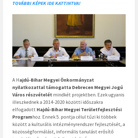
TOVÁBBI KÉPEK IDE KATTINTVA!
A H
ajdú-Bihar Megyei Önkormányzat
nyilatkozattal támogatta Debrecen Megyei Jogú
Város részvételét
mindkét projektben. Ezek ugyanis
illeszkednek a 2014-2020 közötti időszakra
elfogadott
Hajdú-Bihar Megyei Területfejlesztési
Program
hoz. Ennek 5. pontja célul tűzi ki többek
között a kulturális intézményrendszer fejlesztését, a
közösségformálást, informális tanulást erősítő