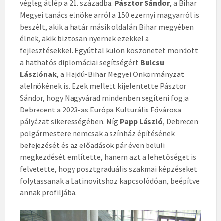
végleg átlép a 21. századba.
Pásztor Sándor
, a Bihar
Megyei tanács elnöke arról a 150 ezernyi magyarról is
beszélt, akik a határ másik oldalán Bihar megyében
élnek, akik biztosan nyernek ezekkel a
fejlesztésekkel. Egyúttal külön köszönetet mondott
a hathatós diplomáciai segítségért
Bulcsu
Lászlónak
, a Hajdú-Bihar Megyei Önkormányzat
alelnökének is. Ezek mellett kijelentette Pásztor
Sándor, hogy Nagyvárad mindenben segíteni fogja
Debrecent a 2023-as Európa Kulturális Fővárosa
pályázat sikerességében. Míg
Papp László
, Debrecen
polgármestere nemcsak a színház építésének
befejezését és az előadások pár éven belüli
megkezdését említette, hanem azt a lehetőséget is
felvetette, hogy posztgraduális szakmai képzéseket
folytassanak a Latinovitshoz kapcsolódóan, beépítve
annak profiljába.