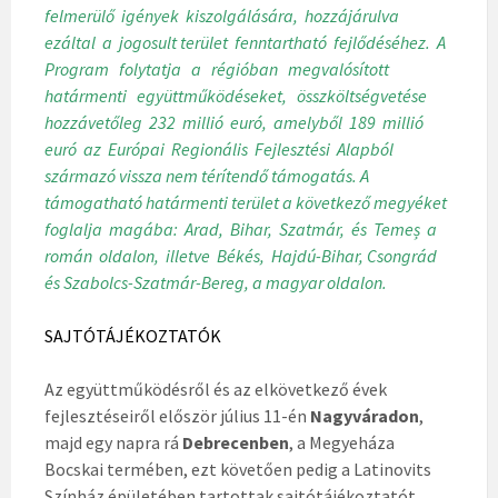
felmerülő igények kiszolgálására, hozzájárulva
ezáltal a jogosult terület fenntartható fejlődéséhez. A
Program folytatja a régióban megvalósított
határmenti együttműködéseket, összköltségvetése
hozzávetőleg 232 millió euró, amelyből 189 millió
euró az Európai Regionális Fejlesztési Alapból
származó vissza nem térítendő támogatás. A
támogatható határmenti terület a következő megyéket
foglalja magába: Arad, Bihar, Szatmár, és Temeș a
román oldalon, illetve Békés, Hajdú-Bihar, Csongrád
és Szabolcs-Szatmár-Bereg, a magyar oldalon.
SAJTÓTÁJÉKOZTATÓK
Az együttműködésről és az elkövetkező évek
fejlesztéseiről először július 11-én
Nagyváradon
,
majd egy napra rá
Debrecenben
, a Megyeháza
Bocskai termében, ezt követően pedig a Latinovits
Színház épületében tartottak sajtótájékoztatót.