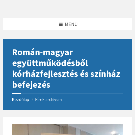
Skip
Skip
Skip
to
to
to
content
left
footer
sidebar
MENÜ
Román-magyar
együttműködésből
kórházfejlesztés és színház
befejezés
Kezdőlap
Hírek archívum
/