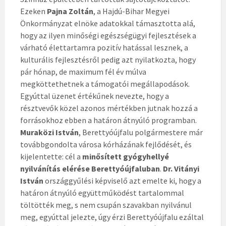
Ezeken
Pajna Zoltán
, a Hajdú-Bihar Megyei
Önkormányzat elnöke adatokkal támasztotta alá,
hogy az ilyen minőségi egészségügyi fejlesztések a
várható élettartamra pozitív hatással lesznek, a
kulturális fejlesztésről pedig azt nyilatkozta, hogy
pár hónap, de maximum fél év múlva
megköttethetnek a támogatói megállapodások.
Egyúttal üzenet értékűnek nevezte, hogy a
résztvevők közel azonos mértékben jutnak hozzá a
forrásokhoz ebben a határon átnyúló programban.
Muraközi István
, Berettyóújfalu polgármestere már
továbbgondolta városa kórházának fejlődését, és
kijelentette: cél a
minősített gyógyhellyé
nyilvánítás elérése Berettyóújfaluban
.
Dr. Vitányi
István
országgyűlési képviselő azt emelte ki, hogy a
határon átnyúló együttműködést tartalommal
töltötték meg, s nem csupán szavakban nyilvánul
meg, egyúttal jelezte, úgy érzi Berettyóújfalu ezáltal